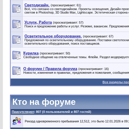
Светодизайн.
(просматривают: 61)
Всё, что связано со светодизайном. Проекты освещения, Дизайн-прое
светом в Photoshop, 3D Studio Max, Lightscape. Эстетическая сторона
Услуги, Работа
(просматривают: 57)
Поиск и предложение работы и услуг. Резюме, вакансии. Предложени
Осветительное оборудование.
(просматривают: 67)
Предложения по осветительному оборудованию. Поставки светотехник
осветительного оборудования, поиск поставщиков.
Курилка
(просматривают: 50)
Свободное общение на отвлеченные темы. Флейм. Раздел модерирует
О форуме / Правила форума
(просматривают: 16)
Новости, изменения в правилах, предложения и пожелания, сообщения
Все разделы пр
Кто на форуме
Присутствуют
: 807 (0 пользователей и 807 гостей)
Рекорд одновременного пребывания 12,512, это было 12.01.2026 в 09: