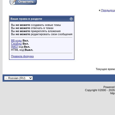
«
Предыдущ
Ваши права в разделе
Вы
не можете
создавать новые темы
Вы
не можете
отвечать в темах
Вы
не можете
прикреплять вложения
Вы
не можете
редактировать свои сообщения
BB коды
Вкл.
Смайлы
Вкл.
[IMG]
код
Вкл.
HTML код
Выкл.
Правила форума
Текущее врем
Powered b
Copyright ©2000 - 2026,
htt