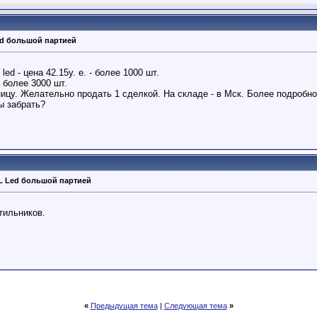
ed большой партией
ed - цена 42.15у. е. - более 1000 шт.
- более 3000 шт.
цу. Желательно продать 1 сделкой. На складе - в Мск. Более подробно -
ы забрать?
L Led большой партией
тильников.
«
Предыдущая тема
|
Следующая тема
»