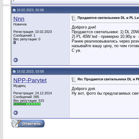
10.02.2023, 02:09
Nnn
Продаются светильники DL и PL L
Новичок
Доброго дня!
Продаются светильники: 1) DL 20W l
Регистрация: 10.02.2023
Сообщений: 1
2) PL 40W led - примерно 10,90у.е. 
Вес репутации:
0
Ранее реализовывались через розни
называйте вашу цену, по чем готов
С ув.
15.02.2023, 03:58
NPP-Parytet
Re: Продаются светильники DL и P
Мудрец
Доброго дня.
Ну вот, фото бы предлагаемых све
Регистрация: 24.12.2014
Сообщений: 585
Вес репутации:
515