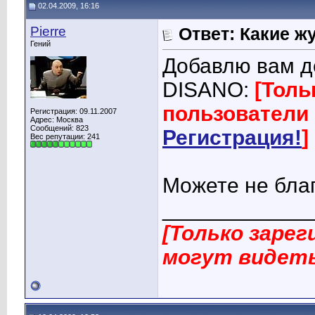
02.04.2009, 16:16
Pierre
Ответ: Какие ж
Гений
Добавлю вам д
DISANO:
[Толь
пользователи 
Регистрация: 09.11.2007
Адрес: Москва
Сообщений: 823
Регистрация!
]
Вес репутации:
241
Можете не бла
____________
[Только заре
могут видеть