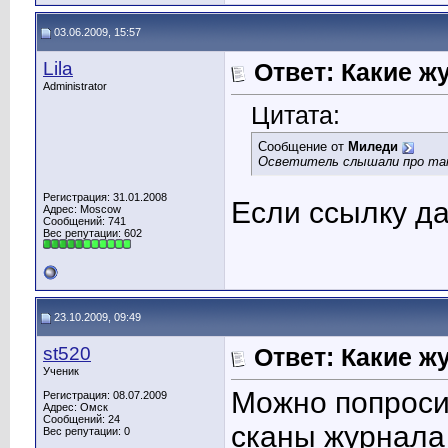
03.06.2009, 15:57
Lila
Ответ: Какие ж
Administrator
Цитата:
Сообщение от
Миледи
Осветитель слышали про так
Регистрация: 31.01.2008
Если ссылку да
Адрес: Moscow
Сообщений: 741
Вес репутации:
602
23.10.2009, 09:49
st520
Ответ: Какие ж
Ученик
Можно попроси
Регистрация: 08.07.2009
Адрес: Омск
Сообщений: 24
сканы журнала 
Вес репутации:
0