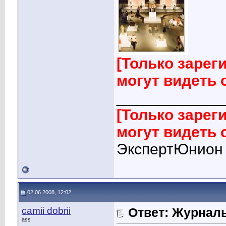
[Только заре
могут видеть
____________
[Только заре
могут видеть
ЭкспертЮнион
02.06.2008, 12:02
camii dobrii
Ответ: Журналы
ass