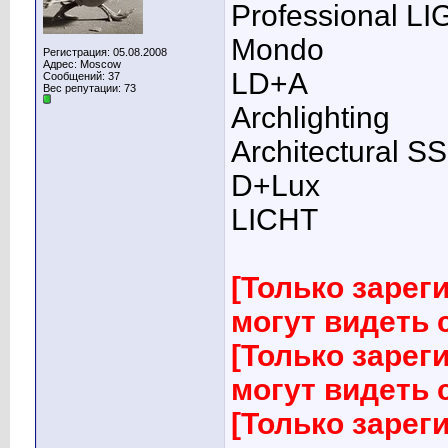
Professional L
Mondo
Регистрация: 05.08.2008
Адрес: Moscow
LD+A
Сообщений: 37
Вес репутации:
73
Archlighting
Architectural S
D+Lux
LICHT
[Только заре
могут видеть
[Только заре
могут видеть
[Только заре