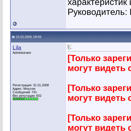
характеристик
Руководитель: 
23.03.2009, 09:59
Lila
Administrator
[Только заре
могут видеть
[Только заре
Регистрация: 31.01.2008
Адрес: Moscow
Сообщений: 741
могут видеть
Вес репутации:
602
[Только заре
могут видеть