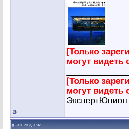
[Только заре
могут видеть
____________
[Только заре
могут видеть
ЭкспертЮнион
23.03.2008, 00:32