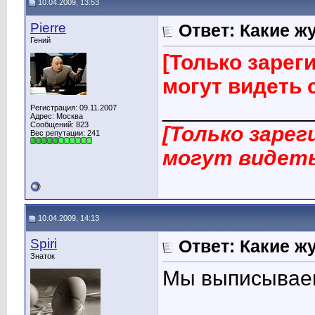
10.04.2009, 13:53
Pierre
Ответ: Какие ж
Гений
[Только заре
могут видеть
____________
Регистрация: 09.11.2007
Адрес: Москва
Сообщений: 823
[Только заре
Вес репутации:
241
могут видеть
10.04.2009, 14:13
Spiri
Ответ: Какие ж
Знаток
Мы выписываем