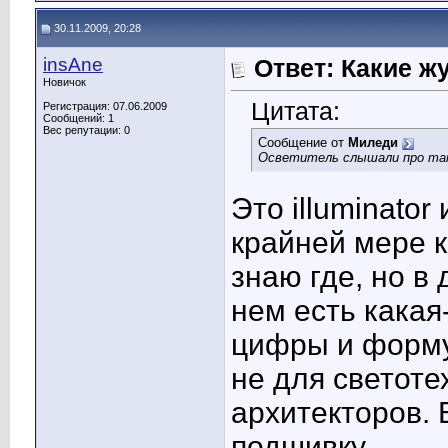
30.11.2009, 20:28
insAne
Ответ: Какие ж
Новичок
Цитата:
Регистрация: 07.06.2009
Сообщений: 1
Вес репутации:
0
Сообщение от
Миледи
Осветитель слышали про так
Это illuminator
крайней мере к
знаю где, но в 
нем есть какая
цифры и форму
не для светоте
архитекторов. 
подшивку