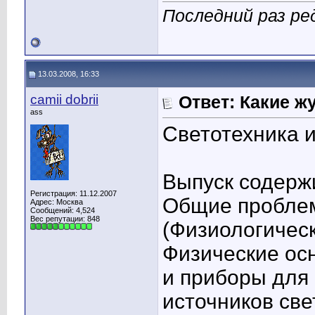
Последний раз ред
13.03.2008, 16:33
camii dobrii
Ответ: Какие ж
ass
Светотехника 
Выпуск содерж
Регистрация: 11.12.2007
Общие проблем
Адрес: Москва
Сообщений: 4,524
Вес репутации:
848
(Физиологическ
Физические ос
и приборы для
источников све