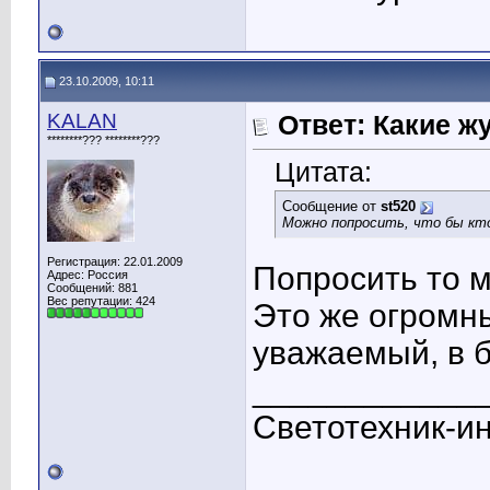
23.10.2009, 10:11
KALAN
Ответ: Какие ж
********??? ********???
Цитата:
Сообщение от
st520
Можно попросить, что бы кто
Регистрация: 22.01.2009
Попросить то м
Адрес: Россия
Сообщений: 881
Вес репутации:
424
Это же огромн
уважаемый, в б
____________
Светотехник-и