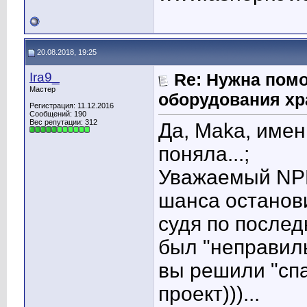
20.08.2018, 19:25
Ira9_
Re: Нужна пом
Мастер
оборудования хр
Регистрация: 11.12.2016
Сообщений: 190
Вес репутации:
312
Да, Maka, имен
поняла...;
Уважаемый NPP-
шанса останови
судя по послед
был "неправил
вы решили "спа
проект)))...