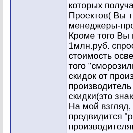
которых получ
Проектов( Вы т
менеджеры-прод
Кроме того Вы 
1млн.руб. спрос
стоимость осв
того "сморози
скидок от прои
производитель
скидки(это знаю
На мой взгляд,
предвидится "р
производителям