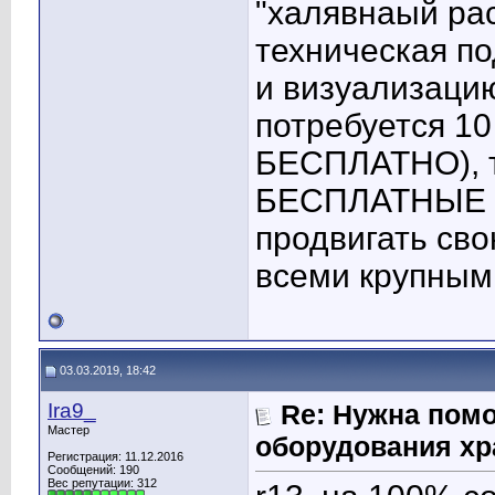
"халявнаый ра
техническая п
и визуализаци
потребуется 10
БЕСПЛАТНО), т.
БЕСПЛАТНЫЕ ра
продвигать сво
всеми крупным
03.03.2019, 18:42
Ira9_
Re: Нужна пом
Мастер
оборудования хр
Регистрация: 11.12.2016
Сообщений: 190
Вес репутации:
312