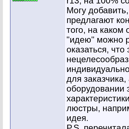
r13, на 100% с
Могу добавить
предлагают ко
того, на каком
"идею" можно р
оказаться, что
нецелесообраз
индивидуально
для заказчика,
оборудовании э
характеристики
люстры, наприм
идея.
P.S. перечитала