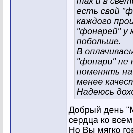
так и в свет
есть свой
"ф
каждого про
"фонарей" у 
побольше.
В оплачивае
"фонари" не 
поменять на
менее качес
Надеюсь дох
Добрый день "M
сердца ко вс
Но Вы мягко го