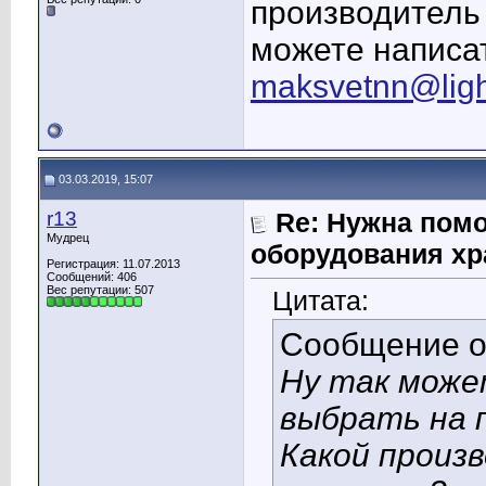
производитель
можете написат
maksvetnn@ligh
03.03.2019, 15:07
r13
Re: Нужна пом
Мудрец
оборудования хр
Регистрация: 11.07.2013
Сообщений: 406
Вес репутации:
507
Цитата:
Сообщение 
Ну так може
выбрать на 
Какой произ