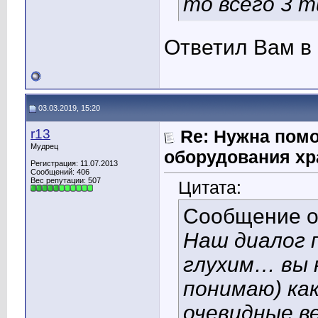
то всего 3 т
Ответил Вам в 
03.03.2019, 15:20
r13
Re: Нужна пом
Мудрец
оборудования хр
Регистрация: 11.07.2013
Сообщений: 406
Вес репутации:
507
Цитата:
Сообщение 
Наш диалог п
глухим… вы н
понимаю) как
очевидные ве