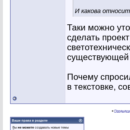
И какова относит
Таки можно ут
сделать проек
светотехничес
существующей
Почему спросил
в текстовке, со
«
Предыдущ
Ваши права в разделе
Вы
не можете
создавать новые темы