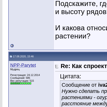
Подскажите, г
и высоту рядов
И какова отно
растении?
17.08.2020, 15:46
NPP-Parytet
Re: Как спроек
Мудрец
Цитата:
Регистрация: 24.12.2014
Сообщений: 585
Вес репутации:
515
Сообщение от
iva
Нужно сделать п
растениями - огу
расстояние между