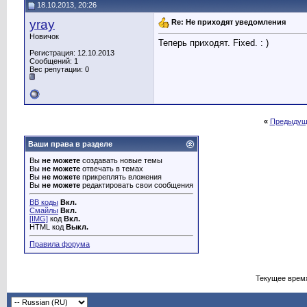
18.10.2013, 20:26
yray
Re: Не приходят уведомления
Новичок
Теперь приходят. Fixed. : )
Регистрация: 12.10.2013
Сообщений: 1
Вес репутации:
0
«
Предыдущ
Ваши права в разделе
Вы
не можете
создавать новые темы
Вы
не можете
отвечать в темах
Вы
не можете
прикреплять вложения
Вы
не можете
редактировать свои сообщения
BB коды
Вкл.
Смайлы
Вкл.
[IMG]
код
Вкл.
HTML код
Выкл.
Правила форума
Текущее врем