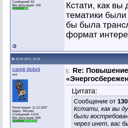
Сообщений: 82
Кстати, как вы
Вес репутации:
109
тематики были 
бы была трансл
формат интере
19.04.2013, 16:02
camii dobrii
Re: Повышение
ass
«Энергосбережен
Цитата:
Сообщение от
130
Кстати, как вы д
Регистрация: 11.12.2007
Адрес: Москва
Сообщений: 4,524
были востребован
Вес репутации:
848
через инет, вас 