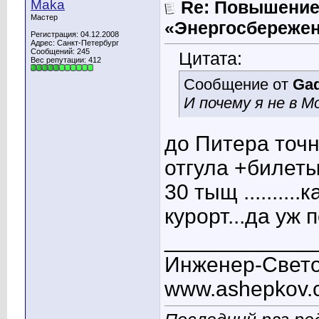
Maka
Re: Повышение
Мастер
«Энергосбережен
Регистрация: 04.12.2008
Адрес: Санкт-Петербург
Сообщений: 245
Цитата:
Вес репутации:
412
Сообщение от
Ga
И почему я не в Мо
до Питера точн
отгула +билет
30 тыщ ........
курорт...да уж 
____________
Инженер-Свето
www.ashepkov.