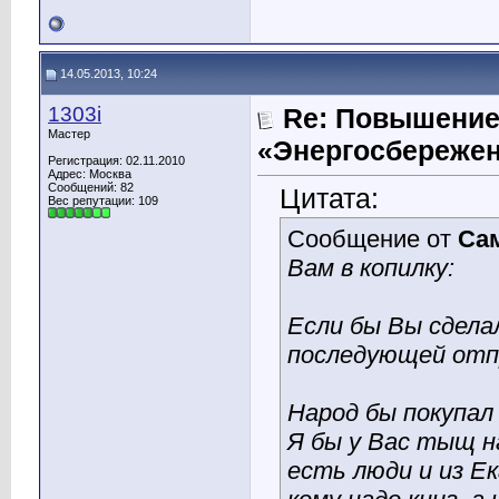
14.05.2013, 10:24
1303i
Re: Повышение
Мастер
«Энергосбережен
Регистрация: 02.11.2010
Адрес: Москва
Сообщений: 82
Цитата:
Вес репутации:
109
Сообщение от
Са
Вам в копилку:
Если бы Вы сдела
последующей отпр
Народ бы покупал 
Я бы у Вас тыщ на
есть люди и из Ек