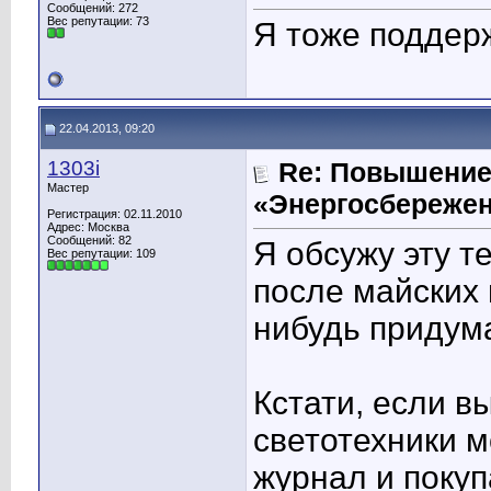
Сообщений: 272
Вес репутации:
73
Я тоже поддер
22.04.2013, 09:20
1303i
Re: Повышение
Мастер
«Энергосбережен
Регистрация: 02.11.2010
Адрес: Москва
Сообщений: 82
Я обсужу эту т
Вес репутации:
109
после майских 
нибудь придум
Кстати, если в
светотехники 
журнал и покуп