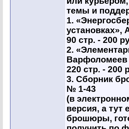
или курьером,
темы и поддер
1. «Энергосб
установках», 
90 стр. - 200 р
2. «Элементар
Варфоломеев 
220 стр. - 200 
3. Сборник б
№ 1-43
(в электронном
версия, а тут
брошюры, гото
получить по ф