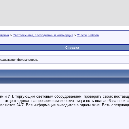
ктрика
>
Светотехника, светодизайн и коммерция
>
Услуги, Работа
Справка
Предложения фрилансеров.
м и ИП, торгующим световым оборудованием, проверить своих поставщи
— акцент сделан на проверке физических лиц и есть полная база всех с
овляются 24/7. Вся информация выводится в одном окне. Есть следующ