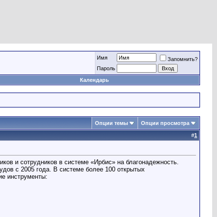
Имя
Запомнить?
Пароль
Календарь
Опции темы
Опции просмотра
#
1
ков и сотрудников в системе «Ирбис» на благонадежность.
удов с 2005 года. В системе более 100 открытых
ие инструменты: