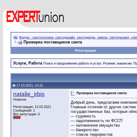
Форум - светотехника, светодизайн, светодиоды, лампы, светильники, эле
Проверка поставщиков света
Регистрация
Услуги, Работа
Поиск и предложение работы и услуг. Резюме, вакансии. 
17.03.2021, 14:31
natalie_irbis
Проверка поставщиков света
Новичок
Добрый день, предлагаем компания
Главные отличия от других систем 
Регистрация: 12.03.2021
Сообщений: 1
государственных баз, которые обн
Вес репутации:
0
— судимость
— задолженность по ФССП
— заложенное имущество
— банкротство
— список террористов