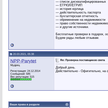
— список дисквалифицированных
— ЕГРЮЛ/ЕГРИП
— история юрлица
— действительность паспорта
— бухгалтерская отчетность
— обременение на недвижимости
— право собственности недвижимо
— и другие источники.
Бесплатные проверки в подарок, ос
Будем рады любым отзывам.
20.03.2021, 05:38
NPP-Parytet
Re: Проверка поставщиков света
Мудрец
Добрый день.
Действительно - Офигительно, на ф
Регистрация: 24.12.2014
Сообщений: 585
Вес репутации:
515
Ваши права в разделе