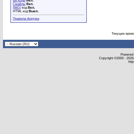
BB коды
Вкл.
Смайлы
Вкл.
[IMG]
код
Вкл.
HTML код
Выкл.
Правила форума
Текущее врем
Powered b
Copyright ©2000 - 2026,
htt