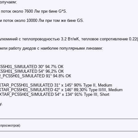
получаем:
 поток около 7600 Лм при бине G*S.
и поток около 10000 Лм при том же бине GS.
юминий с теплопроводностью 3.2 Вт/мК, тепловое сопротивление 0.22(
рили работу диодов с наиболее популярными линзами:
55H01_SIMULATED 30° 94.7% ОК
55H01_SIMULATED 54° 96,2% ОК
_PC55H01_SIMULATED 91° 94.8% ОК
TAR_PC55H01_SIMULATED 31° х 145° 90% Type II, Medium
AR_PC55H01_SIMULATED 42° х 146° 89,30% Type II/III, Medium
AR_PC55H01_SIMULATED 54° х 134° 91% Type III, Short
у.
0 просмотров)