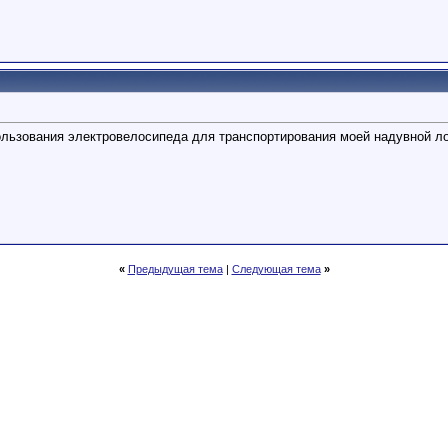
ользования электровелосипеда для транспортирования моей надувной лодк
«
Предыдущая тема
|
Следующая тема
»