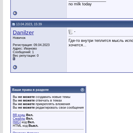
no milk today
13.04.2023, 15:39
Danilzer
-
Новичок
Где-то внутри теплится мысль исп
хочется...
Регистрация: 09.04.2023
Адрес: Иваново
Сообщений: 1
Вес репутации:
0
Ваши права в разделе
Вы
не можете
создавать новые темы
Вы
не можете
отвечать в темах
Вы
не можете
прикреплять вложения
Вы
не можете
редактировать свои сообщения
BB коды
Вкл.
Смайлы
Вкл.
[IMG]
код
Вкл.
HTML код
Выкл.