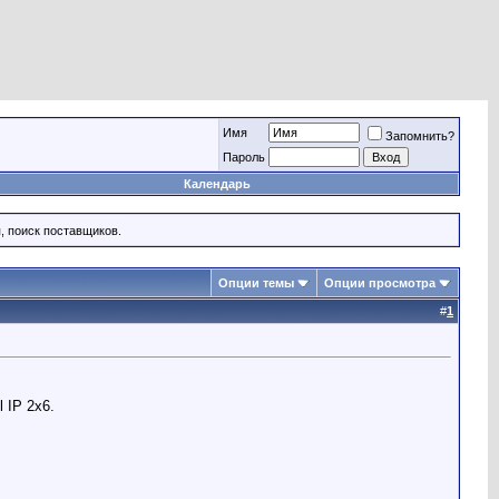
Имя
Запомнить?
Пароль
Календарь
, поиск поставщиков.
Опции темы
Опции просмотра
#
1
 IP 2x6.