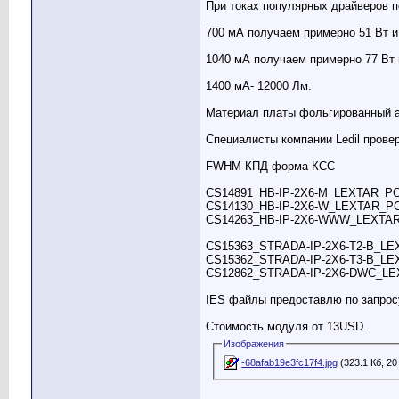
При токах популярных драйверов 
700 мА получаем примерно 51 Вт и
1040 мА получаем примерно 77 Вт 
1400 мА- 12000 Лм.
Материал платы фольгированный ал
Специалисты компании Ledil прове
FWHM КПД форма КСС
CS14891_HB-IP-2X6-M_LEXTAR_PC
CS14130_HB-IP-2X6-W_LEXTAR_PC
CS14263_HB-IP-2X6-WWW_LEXTAR
CS15363_STRADA-IP-2X6-T2-B_LEX
CS15362_STRADA-IP-2X6-T3-B_LEXT
CS12862_STRADA-IP-2X6-DWC_LEXT
IES файлы предоставлю по запрос
Стоимость модуля от 13USD.
Изображения
-68afab19e3fc17f4.jpg
(323.1 Кб, 2
__________________