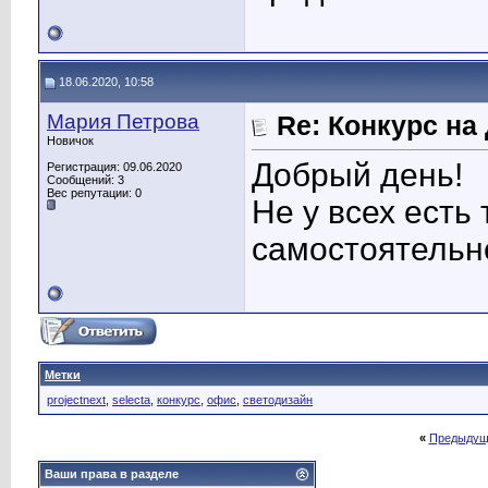
18.06.2020, 10:58
Мария Петрова
Re: Конкурс на
Новичок
Добрый день!
Регистрация: 09.06.2020
Сообщений: 3
Вес репутации:
0
Не у всех есть
самостоятельно
Метки
projectnext
,
selecta
,
конкурс
,
офис
,
светодизайн
«
Предыдущ
Ваши права в разделе