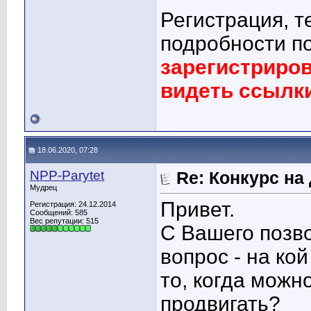
Регистрация, т
подробности п
зарегистриро
видеть ссылк
18.06.2020, 07:28
NPP-Parytet
Re: Конкурс на
Мудрец
Привет.
Регистрация: 24.12.2014
Сообщений: 585
Вес репутации:
515
С Вашего позв
вопрос - на ко
то, когда можн
продвигать?