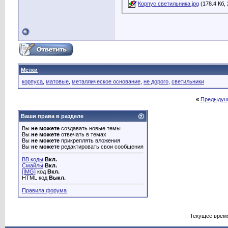
Корпус светильника.jpg
(178.4 Кб,
Метки
корпуса
,
матовые
,
металлическое основание
,
не дорого
,
светильники
«
Предыдущ
Ваши права в разделе
Вы
не можете
создавать новые темы
Вы
не можете
отвечать в темах
Вы
не можете
прикреплять вложения
Вы
не можете
редактировать свои сообщения
BB коды
Вкл.
Смайлы
Вкл.
[IMG]
код
Вкл.
HTML код
Выкл.
Правила форума
Текущее врем