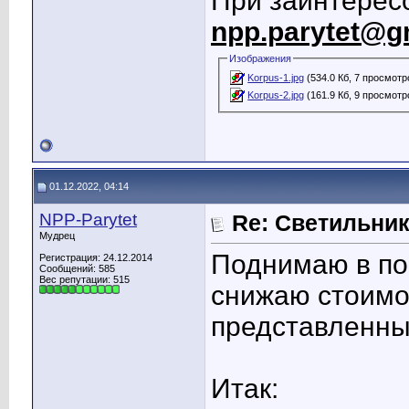
При заинтересо
npp.parytet@g
Изображения
Korpus-1.jpg
(534.0 Кб, 7 просмотр
Korpus-2.jpg
(161.9 Кб, 9 просмотр
01.12.2022, 04:14
NPP-Parytet
Re: Светильник
Мудрец
Поднимаю в по
Регистрация: 24.12.2014
Сообщений: 585
Вес репутации:
515
снижаю стоимос
представленны
Итак: