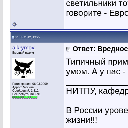
светильники то
говорите - Евро
21.05.2012, 13:27
alkrymov
Ответ: Вредно
Высший разум
Типичный приме
умом. А у нас 
____________
Регистрация: 06.03.2009
Адрес: Москва
НИТПУ, кафедр
Сообщений: 1,312
Вес репутации:
691
В России уров
жизни!!!