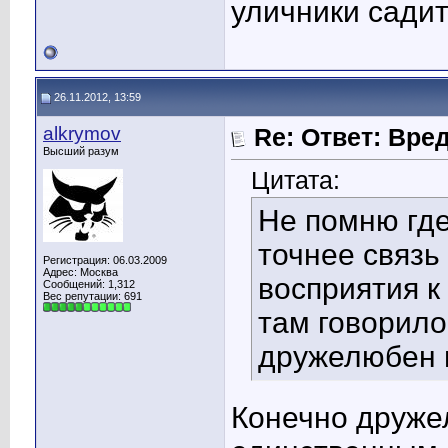
уличники садитс
26.11.2012, 13:59
alkrymov
Re: Ответ: Вре
Высший разум
Цитата:
Не помню где
точнее связь
Регистрация: 06.03.2009
Адрес: Москва
восприятия к
Сообщений: 1,312
Вес репутации:
691
там говорило
дружелюбен 
Конечно друже