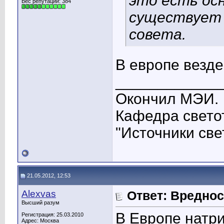
это есть осн
Вес репутации:
384
существует 
совета.
В европе везде
____________
Окончил МЭИ.
Кафедра свето
"Источники све
21.05.2012, 12:53
Alexvas
Ответ: Вредно
Высший разум
В Европе натр
Регистрация: 25.03.2010
Адрес: Москва