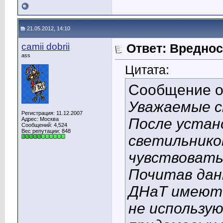
21.05.2012, 14:10
camii dobrii
Ответ: Вредно
ass
Цитата:
Сообщение 
Уважаемые с
Регистрация: 11.12.2007
После устан
Адрес: Москва
Сообщений: 4,524
Вес репутации:
848
светильнико
чувствовать
Почитав дан
ДНаТ имеют 
не использу