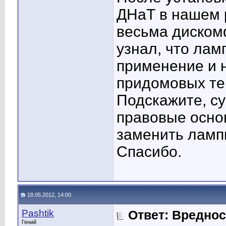
ДНаТ в нашем р
весьма диском
узнал, что ла
применение и 
придомовых тер
Подскажите, с
правовые основ
заменить ламп
Спасибо.
18.05.2012, 14:00
Pashtik
Ответ: Вредно
Гений