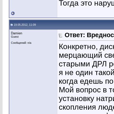
Тогда это нар
19.05.2012, 11:09
Damien
Ответ: Вредно
Guest
Сообщений: n/a
Конкретно, дис
мерцающий све
старыми ДРЛ р
я не один тако
когда едешь по
Мой вопрос в т
установку натр
скопления люде