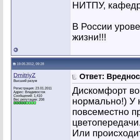
НИТПУ, кафедр
В России уров
жизни!!!
19.05.2012, 09:28
DmitriyZ
Ответ: Вредно
Высший разум
Дискомфорт воз
Регистрация: 23.01.2011
Адрес: Владивосток
Сообщений: 1,410
нормально!) У
Вес репутации:
208
повсеместно п
цветопередачи
Или происходи