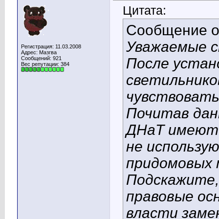
Цитата:
Сообщение 
Уважаемые с
Регистрация: 11.03.2008
Адрес: Мазгва
Сообщений: 921
После устан
Вес репутации:
384
светильнико
чувствовать
Почитав дан
ДНаТ имеют 
не использу
придомовых 
Подскажите,
правовые ос
власти заме