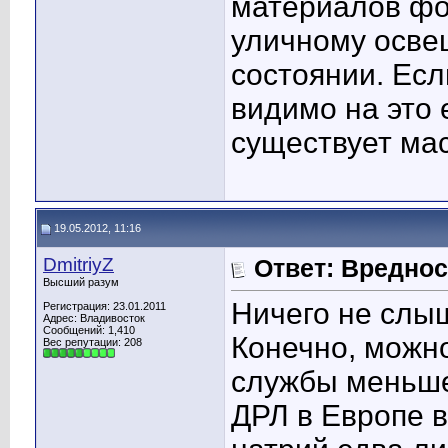
материалов фо
уличному осве
состоянии. Есл
видимо на это 
существует мас
19.05.2012, 11:16
DmitriyZ
Ответ: Вредно
Высший разум
Ничего не слыш
Регистрация: 23.01.2011
Адрес: Владивосток
Сообщений: 1,410
Конечно, можно
Вес репутации:
208
службы меньше
ДРЛ в Европе в