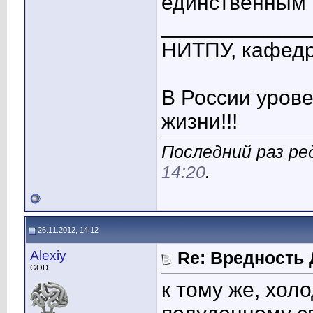
единственным 
____________
НИТПУ, кафедр
В России уров
жизни!!!
Последний раз ред
14:20
.
26.11.2012, 14:12
Alexiy
Re: Вредность
GOD
к тому же, хол