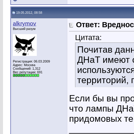
19.05.2012, 08:58
alkrymov
Ответ: Вредно
Высший разум
Цитата:
Почитав дан
ДНаТ имеют 
Регистрация: 06.03.2009
Адрес: Москва
используютс
Сообщений: 1,312
Вес репутации:
691
территорий, п
Если бы вы про
что лампы ДНа
придомовых тер
____________