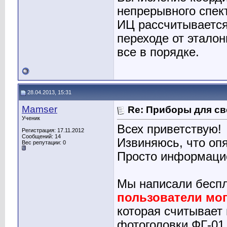
непрерывного спек
ИЦ рассчитывается
переходе от эталон
все в порядке.
28.04.2013, 15:31
Mamser
Re: Приборы для св
Ученик
Всех приветствую!
Регистрация: 17.11.2012
Сообщений: 14
Извиняюсь, что оп
Вес репутации:
0
Просто информаци
Мы написали беспл
пользователи мог
которая считывает
фотоголовки ФГ-0