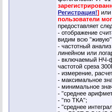
зарегистрированн
Регистрация!
]
ил
пользователи мог
предоставляет сле
- отображение счит
видим всю "живую"
- частотный анализ
линейном или лог
- включаемый НЧ-ф
частотой среза 300
- измерение, расч
- максимальное зн
- минимальное зна
- "среднее арифме
- "по ТКА";
- "среднее интегра