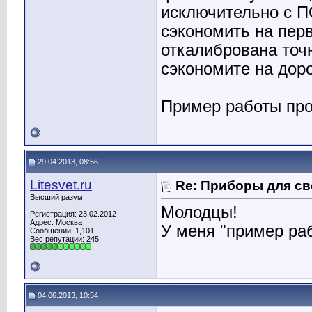
исключительно с П
сэкономить на перв
откалибрована точн
сэкономите на дор
Пример работы про
29.04.2013, 08:56
Litesvet.ru
Re: Приборы для св
Высший разум
Молодцы!
Регистрация: 23.02.2012
Адрес: Москва
У меня "пример ра
Сообщений: 1,101
Вес репутации:
245
04.06.2013, 10:54