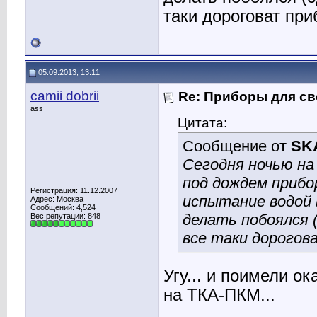
таки дороговат при
05.09.2013, 13:11
camii dobrii
Re: Приборы для св
ass
Цитата:
Сообщение от
SK
Сегодня ночью на
под дождем прибо
Регистрация: 11.12.2007
испытание водой
Адрес: Москва
Сообщений: 4,524
делать побоялся 
Вес репутации:
848
все таки дорогов
Угу... и поимели о
на ТКА-ПКМ...