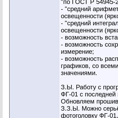
"по ГОСТ Р 54945-2
- "средний арифме
освещенности (ярко
- "средний интегр
освещенности (ярко
- возможность вст
- возможность сохр
измерение;
- возможность рас
графиков, со всем
значениями.
З.Ы. Работу с про
ФГ-01 с последней 
Обновляем прошивк
З.З.Ы. Можно серь
фотоголовку ФГ-01,