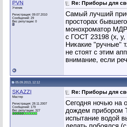
PVN
Re: Приборы для св
Ученик
Самый лучший приб
Регистрация: 09.07.2010
Сообщений: 29
просторах бывшего
Вес репутации:
0
монохроматор МДР-
с ГОСТ 23198 (х, у
Никакие "ручные" т
не стоят с этим ап
внимание, если ре
05.09.2013, 12:12
SKAZZI
Re: Приборы для св
Мастер
Сегодня ночью на 
Регистрация: 28.11.2007
Сообщений: 179
дождем прибором Т
Вес репутации:
327
испытание водой 
делать побоялся (с