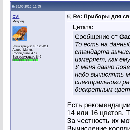
25.03.2013, 11:35
cvi
Re: Приборы для св
Мудрец
Цитата:
Сообщение от
Ga
То есть на данны
Регистрация: 18.12.2011
Адрес: Минск
стандарта вычис
Сообщений: 473
Вес репутации:
849
измеряет, как ем
У меня давно поя
надо вычислять 
спектрального ра
дискретным цвет
Есть рекомендации
14 или 16 цветов. 
За честность их м
Вычисление коорди