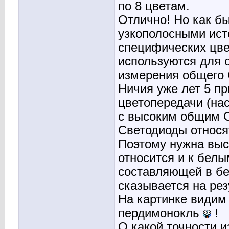
по 8 цветам.
Отлично! Но как б
узкополосными ист
специфических цве
используются для 
измерения общего 
Ничия уже лет 5 пр
цветопередачи (на
с высоким общим C
Светодиоды относя
Поэтому нужна выс
относится и к бел
составляющей в бе
сказывается на рез
На картинке видим 
пердимонокль
!
О какой точности 