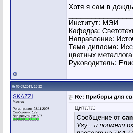
Хотя я сам в дождь
________________
Институт: МЭИ
Кафедра: Светотехн
Направление: Исто
Тема диплома: Исс
цветных металлога
Руководитель: Ели
05.09.2013, 15:22
SKAZZI
Re: Приборы для св
Мастер
Цитата:
Регистрация: 28.11.2007
Сообщений: 179
Сообщение от
cam
Вес репутации:
327
Угу... и поимели
паспорт на ТКА-П