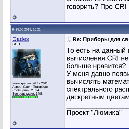
говорить? Про CRI
25.03.2013, 10:21
Gades
Re: Приборы для св
GOD
То есть на данный 
вычисления CRI не
больше нравится?
У меня давно появи
вычислять математ
Регистрация: 26.12.2011
Адрес: Санкт-Петербург
спектрального расп
Сообщений: 2,624
Вес репутации:
1408
дискретным цветам
________________
Проект "Люмика"