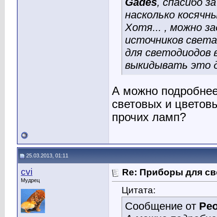
Gades
, спасибо з
насколько косячн
Хотя... , можно з
источников света
для светодиодов 
выкидывать это 
А можно подробнее
световых и цветовы
прочих ламп?
25.03.2013, 01:11
cvi
Re: Приборы для св
Мудрец
Цитата:
Сообщение от
Peo