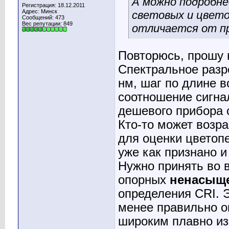
А можно подробне
Регистрация: 18.12.2011
Адрес: Минск
световых и цвет
Сообщений: 473
Вес репутации:
849
отличается от п
Повторюсь, прошу н
Спектральное разр
нм, шаг по длине в
соотношение сигна
дешевого прибора 
Кто-то может возра
для оценки цветопе
уже как признано и
Нужно принять во 
опорных
ненасыщ
определения CRI. 
менее правильно о
широким плавно и