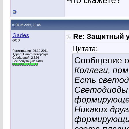
Что скажете?
05.05.2016, 12:08
Gades
Re: Защитный у
GOD
Цитата:
Регистрация: 26.12.2011
Адрес: Санкт-Петербург
Сообщение 
Сообщений: 2,624
Вес репутации:
1408
Коллеги, по
Есть светод
Светодиоды 
формирующе
Никаких дру
формирующих
света плавно