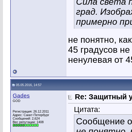
Сила света 
град. Изобр
примерно при
не понятно, как
45 градусов не 
ненулевая от 4
05.05.2016, 14:57
Gades
Re: Защитный у
GOD
Цитата:
Регистрация: 26.12.2011
Адрес: Санкт-Петербург
Сообщение 
Сообщений: 2,624
Вес репутации:
1408
не понятно, 