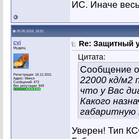
ИС. Иначе весь
05.05.2016, 18:51
cvi
Re: Защитный у
Мудрец
Цитата:
Сообщение 
Регистрация: 18.12.2011
22000 кд/м2 
Адрес: Минск
Сообщений: 473
Вес репутации:
849
что у Вас д
Какого назн
габаритную 
Уверен! Тип КС