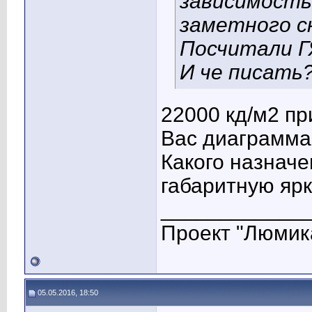
зависимость
заметного ск
Посчитали ГЯ
И че писать?.
22000 кд/м2 пр
Вас диаграмма
Какого назначе
габаритную яр
____________
Проект "Люмик
05.05.2016, 18:50