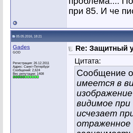
проблема.... П
при 85. И че пис
05.05.2016, 18:21
Gades
Re: Защитный у
GOD
Цитата:
Регистрация: 26.12.2011
Адрес: Санкт-Петербург
Сообщение 
Сообщений: 2,624
Вес репутации:
1408
имеется в в
изображение 
видимое при 
исчезает пр
отраженное 