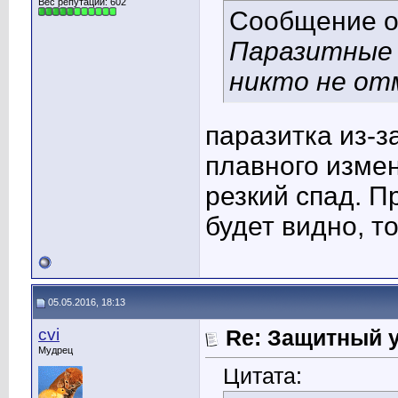
Вес репутации:
602
Сообщение 
Паразитные
никто не отм
паразитка из-з
плавного измен
резкий спад. 
будет видно, т
05.05.2016, 18:13
cvi
Re: Защитный у
Мудрец
Цитата: