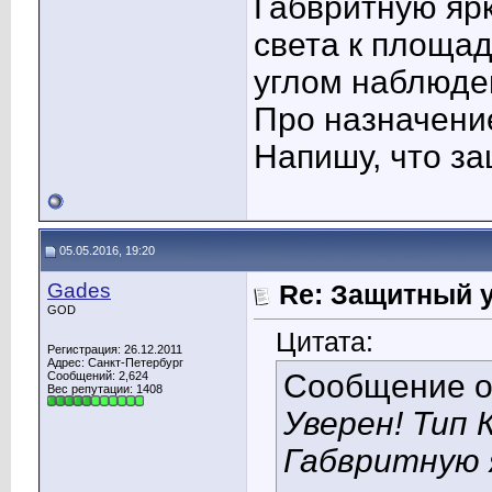
Габвритную яр
света к площад
углом наблюден
Про назначение
Напишу, что за
05.05.2016, 19:20
Gades
Re: Защитный у
GOD
Цитата:
Регистрация: 26.12.2011
Адрес: Санкт-Петербург
Сообщение 
Сообщений: 2,624
Вес репутации:
1408
Уверен! Тип 
Габвритную 