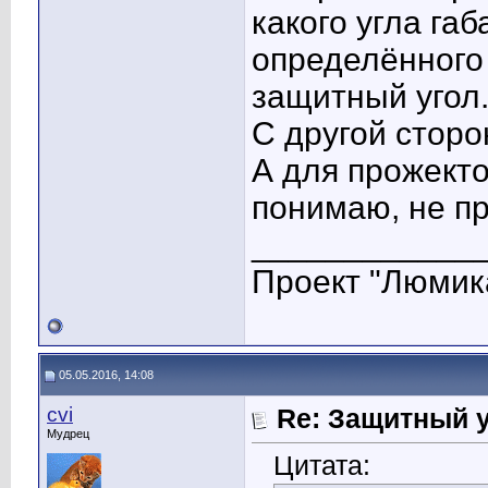
какого угла га
определённого 
защитный угол
С другой сторо
А для прожекто
понимаю, не п
____________
Проект "Люмик
05.05.2016, 14:08
cvi
Re: Защитный у
Мудрец
Цитата: