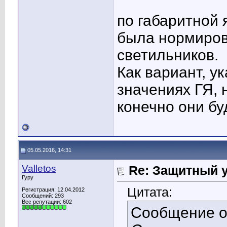
по габаритной 
была нормиров
светильников.
Как вариант, у
значениях ГЯ, 
конечно они буд
05.05.2016, 14:31
Valletos
Re: Защитный у
Гуру
Цитата:
Регистрация: 12.04.2012
Сообщений: 293
Вес репутации:
602
Сообщение 