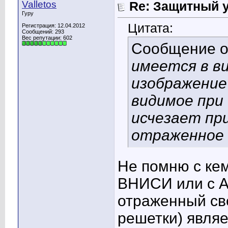
Valletos
Re: Защитный у
Гуру
Цитата:
Регистрация: 12.04.2012
Сообщений: 293
Вес репутации:
602
Сообщение 
имеется в в
изображение 
видимое при 
исчезает пр
отраженное 
Не помню с кем
ВНИСИ или с Ар
отраженный св
решетки) явля