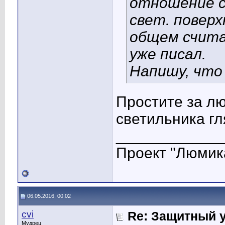
отношение с
свет. поверх
общем считал
уже писал.
Напишу, что
Простите за л
светильника гл
____________
Проект "Люмик
06.05.2016, 00:02
cvi
Re: Защитный у
Мудрец