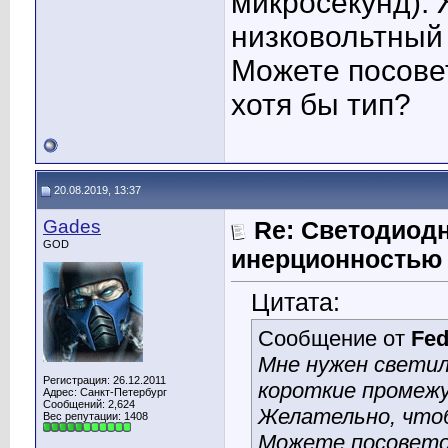
микросекунд).
низковольтный (
Можете посове
хотя бы тип?
20.08.2019, 13:37
Gades
Re: Светодиод
GOD
инерционностью
Цитата:
Сообщение от
Fed
Мне нужен свети
Регистрация: 26.12.2011
короткие промежу
Адрес: Санкт-Петербург
Сообщений: 2,624
Желательно, чтоб
Вес репутации:
1408
Можете посовето