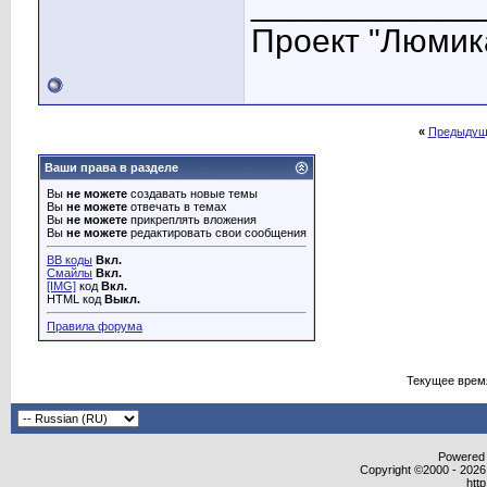
____________
Проект "Люмик
«
Предыдущ
Ваши права в разделе
Вы
не можете
создавать новые темы
Вы
не можете
отвечать в темах
Вы
не можете
прикреплять вложения
Вы
не можете
редактировать свои сообщения
BB коды
Вкл.
Смайлы
Вкл.
[IMG]
код
Вкл.
HTML код
Выкл.
Правила форума
Текущее врем
Powered b
Copyright ©2000 - 2026,
htt