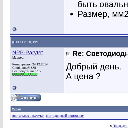
быть овальн
Размер, мм2
13.11.2020, 19:15
NPP-Parytet
Re: Светодиод
Мудрец
Добрый день.
Регистрация: 24.12.2014
Сообщений: 585
Вес репутации:
515
А цена ?
Метки
светильник в наличии
,
светодиодный светильник
«
Предыдущ