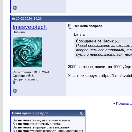
10.03.2024, 14:29
tmesvetotech
Re: Цена вопрсса
Новичок
Цитата:
Сообщение от
Насик
Народ подскажите за сколько
вопрос немного странный, та
сути и неиспользовалася, нез
3000 на озоне, значит за 1000 уйдет
__________________
Регистрация: 10.03.2024
Участник форума https://t.me/sveto
Сообщений: 8
Вес репутации:
0
«
Предыдущ
Ваши права в разделе
Вы
не можете
создавать новые темы
Вы
не можете
отвечать в темах
Вы
не можете
прикреплять вложения
Вы
не можете
редактировать свои сообщения