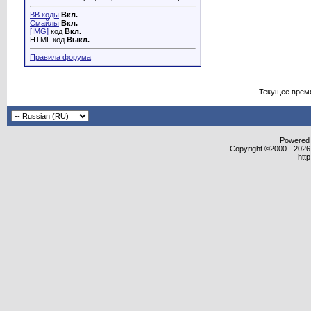
BB коды
Вкл.
Смайлы
Вкл.
[IMG]
код
Вкл.
HTML код
Выкл.
Правила форума
Текущее врем
Powered b
Copyright ©2000 - 2026,
htt