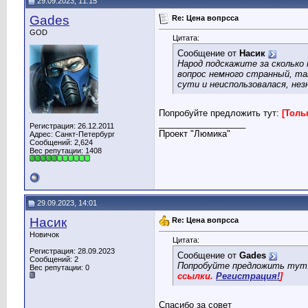
29.09.2023, 11:15
Gades
Re: Цена вопрсса
GOD
Цитата:
Сообщение от
Насик
Народ подскажите за сколько
вопрос немного странный, та
сути и неиспользовалася, нез
Попробуйте предложить тут:
[Толь
__________________
Регистрация: 26.12.2011
Проект "Люмика"
Адрес: Санкт-Петербург
Сообщений: 2,624
Вес репутации:
1408
29.09.2023, 14:01
Насик
Re: Цена вопрсса
Новичок
Цитата:
Регистрация: 28.09.2023
Сообщение от
Gades
Сообщений: 2
Попробуйте предложить тут
Вес репутации:
0
ссылки.
Регистрация!
]
Спасибо за совет