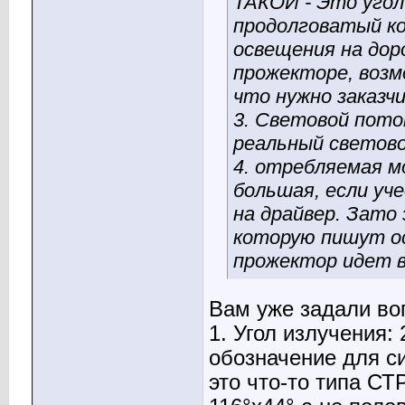
ТАКОЙ - Это угол
продолговатый ко
освещения на доро
прожекторе, возм
что нужно заказчи
3. Световой поток:
реальный светово
4. отребляемая мо
большая, если уч
на драйвер. Зато
которую пишут о
прожектор идет в
Вам уже задали во
1. Угол излучения: 
обозначение для си
это что-то типа СТ