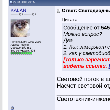
27.08.2010, 20:35
KALAN
Ответ: Светодиодн
********??? ********???
Цитата:
Сообщение от
545
Можно вопрос?
Два.
Регистрация: 22.01.2009
Адрес: Россия
1. Как замеряют 
Сообщений: 881
Вес репутации:
424
2. как у светодио
[Только зареги
видеть ссылки.
Световой поток в 
Насчет световой от
________________
Светотехник-инжен