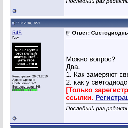
Последний раз редактир
27.08.2010, 20:27
545
Ответ: Светодиодн
Гуру
Можно вопрос?
Два.
1. Как замеряют св
Регистрация: 29.03.2010
Адрес: Фрязино
2. как у светодиод
Сообщений: 372
Вес репутации:
348
[Только зарегист
ссылки.
Регистра
Последний раз редакти