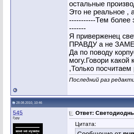
остальные производит
Это не реальное , 
-----------Тем боле
-------
Я приверженец св
ПРАВДУ а не ЗАМЕ
Да по поводу корпу
могу.Говори какой 
,Только посчитаем
Последний раз редакти
28.08.2010, 10:46
545
Ответ: Светодиодн
Гуру
Цитата:
Сообщение от
pu