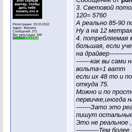
3. Световой поток
120= 5760
А реально 85-90 п
Регистрация: 29.03.2010
Адрес: Фрязино
Ну а на 12 метрах
Сообщений: 372
Вес репутации:
348
4. потребляемая м
большая, если уч
на драйвер-----------
-------как вы сами
вольта=1 ватт
если их 48 то и п
откуда 75.
Можно и по прост
первичке,иногда 
-------Зато это р
пишут остальные пр
Это не реальное ,
-----------Тем бо