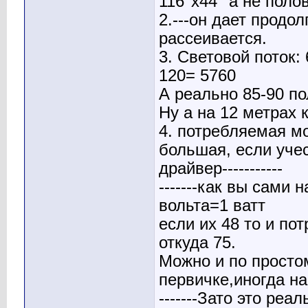
116°х44° а не поло
2.---он дает продол
рассеивается.
3. Световой поток:
120= 5760
А реально 85-90 по
Ну а на 12 метрах 
4. потребляемая мо
большая, если учес
драйвер-----------
-------как вы сами 
вольта=1 ватт
если их 48 то и пот
откуда 75.
Можно и по простом
первичке,иногда на
-------Зато это ре