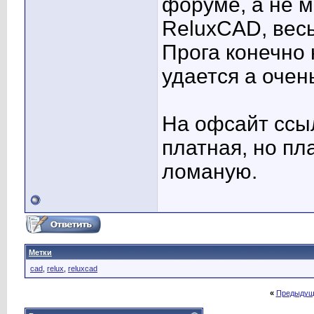
форуме, а не м
ReluxCAD, весь
Прога конечно 
удается а очен
На офсайт ссыл
платная, но пла
ломаную.
Метки
cad
,
relux
,
reluxcad
«
Предыдущ