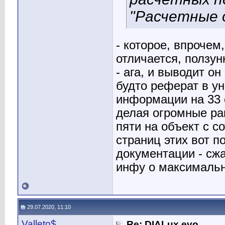
"Расчетные 
- которое, впрочем
отличается, ползунк
- ага, и выводит он
будто реферат в ун
информации на 33 
делая огромные рам
пяти на объект с 
страниц этих вот по
документации - сж
инфу о максимальн
29.07.2020, 11:10
Valleto$
Re: DIALux evo