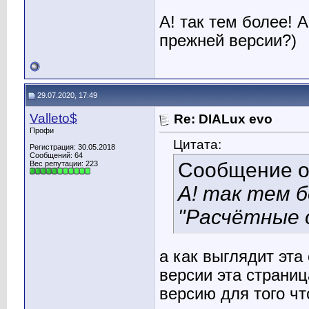
А! так тем более! 
прежней версии?)
29.07.2020, 17:49
Valleto$
Re: DIALux evo
Профи
Цитата:
Регистрация: 30.05.2018
Сообщений: 64
Сообщение 
Вес репутации:
223
А! так тем б
"Расчётные 
а как выглядит эта
версии эта страни
версию для того чт