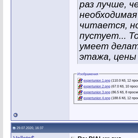
раз лучше, 
необходимая
читается, н
пустует... Т
умеет делат
этажа, цены 
Изображения
expertunion 1.png
(110.0 Кб, 12 пр
expertunion 2.png
(67.0 Кб, 10 про
expertunion 3.png
(86.5 Кб, 8 прос
expertunion 4.png
(188.6 Кб, 12 пр
29.07.2020, 16:37