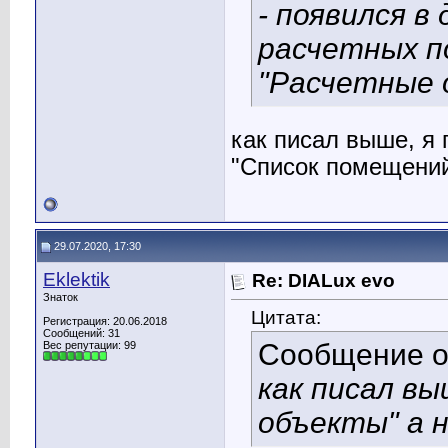
- появился в
расчетных по
"Расчетные 
как писал выше, я 
"Список помещени
29.07.2020, 17:30
Eklektik
Re: DIALux evo
Знаток
Цитата:
Регистрация: 20.06.2018
Сообщений: 31
Сообщение 
Вес репутации:
99
как писал вы
объекты" а 