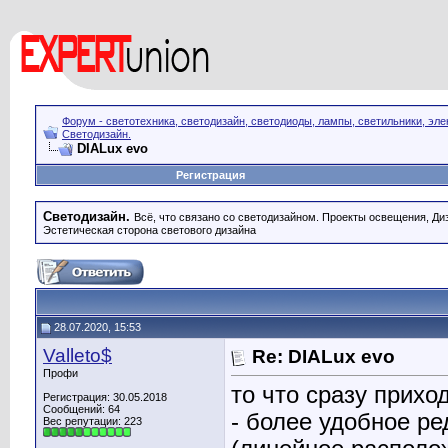
Форум - светотехника, светодизайн, светодиоды, лампы, светильники, эле
Светодизайн.
DIALux evo
Регистрация
Светодизайн.
Всё, что связано со светодизайном. Проекты освещения, Диза
Эстетическая сторона светового дизайна
28.07.2020, 15:53
Valleto$
Re: DIALux evo
Профи
то что сразу приход
Регистрация: 30.05.2018
Сообщений: 64
- более удобное р
Вес репутации:
223