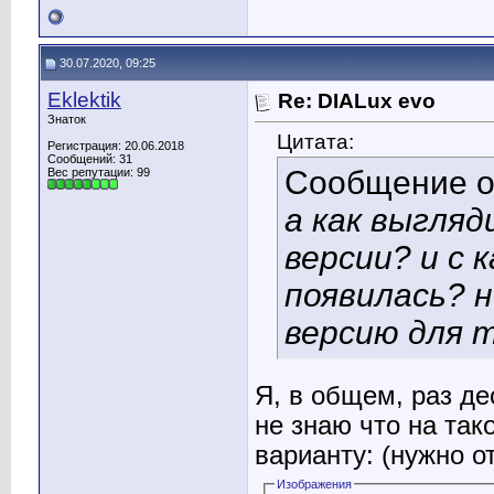
30.07.2020, 09:25
Eklektik
Re: DIALux evo
Знаток
Цитата:
Регистрация: 20.06.2018
Сообщений: 31
Сообщение 
Вес репутации:
99
а как выгля
версии? и с 
появилась? 
версию для 
Я, в общем, раз де
не знаю что на тако
варианту: (нужно о
Изображения