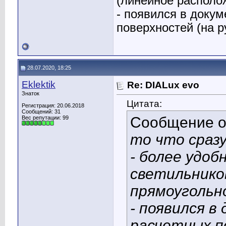
(линейное располо
- появился в докум
поверхностей (на р
28.07.2020, 18:25
Eklektik
Re: DIALux evo
Знаток
Цитата:
Регистрация: 20.06.2018
Сообщений: 31
Сообщение 
Вес репутации:
99
то что сразу
- более удо
светильнико
прямоугольн
- появился в
расчетных по