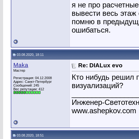
я не про расчетные
вывести весь этаж
помню в предыдуще
ошибаться.
03.08.2020, 18:11
Maka
Re: DIALux evo
Мастер
Кто нибудь решил 
Регистрация: 04.12.2008
Адрес: Санкт-Петербург
визуализаций?
Сообщений: 245
Вес репутации:
412
________________
Инженер-Светотехн
www.ashepkov.com
03.08.2020, 18:51