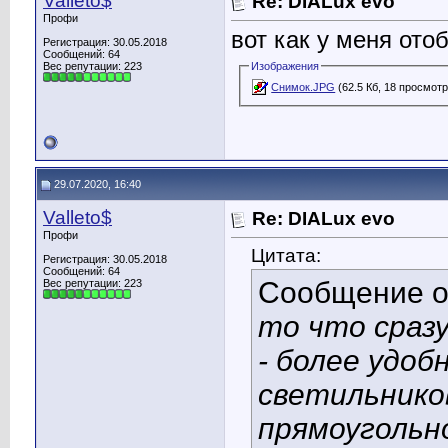
Valleto$
Re: DIALux evo
Профи
вот как у меня отоб
Регистрация: 30.05.2018
Сообщений: 64
Вес репутации:
223
Изображения
Снимок.JPG
(62.5 Кб, 18 просмот
29.07.2020, 16:40
Valleto$
Re: DIALux evo
Профи
Цитата:
Регистрация: 30.05.2018
Сообщений: 64
Сообщение 
Вес репутации:
223
то что сразу
- более удо
светильнико
прямоугольн