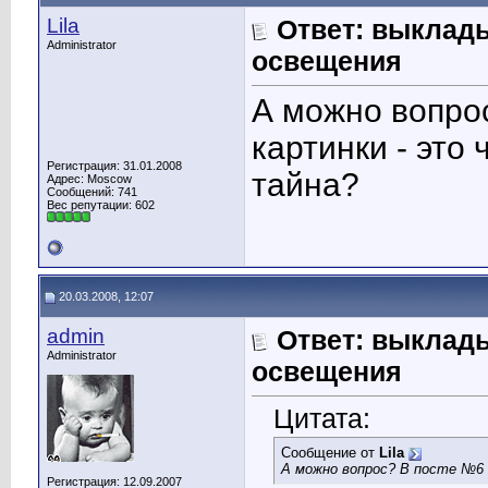
Lila
Ответ: выклад
Administrator
освещения
А можно вопро
картинки - это
Регистрация: 31.01.2008
тайна?
Адрес: Moscow
Сообщений: 741
Вес репутации:
602
20.03.2008, 12:07
admin
Ответ: выклад
Administrator
освещения
Цитата:
Сообщение от
Lila
А можно вопрос? В посте №6 
Регистрация: 12.09.2007