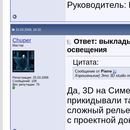
Руководитель: 
31.03.2008, 16:32
Chuper
Ответ: выклад
Мастер
освещения
Цитата:
Сообщение от
Pierre
Хорошенькие) Это 3D studio m
Регистрация: 25.03.2008
Сообщений: 108
Вес репутации:
75
Да, 3D на Сим
прикидывали та
сложный релье
с проектной до