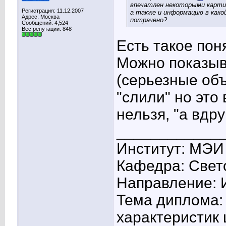
впечатлен некоторыми картин
Регистрация: 11.12.2007
а также и информацию в какой
Адрес: Москва
потрачено?
Сообщений: 4,524
Вес репутации:
848
Есть такое пон
Можно показыв
(серьезные объ
"слили" но это
нельзя, "а вдруг
____________
Институт: МЭИ
Кафедра: Свето
Направление: 
Тема диплома:
характеристик