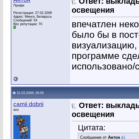
Ответ: выклад
Профи
освещения
Регистрация: 27.02.2008
Адрес: Минск, Беларусь
Сообщений: 54
впечатлен неко
Вес репутации:
70
было бы в пост
визуализацию,
программе сде
использовано/
31.03.2008, 09:55
camii dobrii
Ответ: выклад
ass
освещения
Цитата:
Сообщение от
Антон