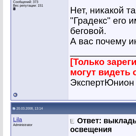
Сообщений: 373
Вес репутации:
151
Нет, никакой та
"Градекс" его 
беговой.
А вас почему и
____________
[Только заре
могут видеть
ЭкспертЮнион
20.03.2008, 13:14
Lila
Ответ: выклад
Administrator
освещения