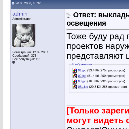
20.03.2008, 10:32
admin
Ответ: выклад
Administrator
освещения
Тоже буду рад 
проектов нару
Регистрация: 12.09.2007
представляют ц
Сообщений: 373
Вес репутации:
151
Изображения
01.jpg
(33.4 Кб, 275 просмотров)
02.jpg
(51.4 Кб, 200 просмотров)
03.jpg
(16.3 Кб, 292 просмотров)
03a.jpg
(20.8 Кб, 288 просмотров)
____________
[Только заре
могут видеть