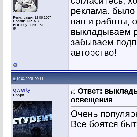
согласитесь, х
реклама. было
Регистрация: 12.09.2007
ваши работы, о
Сообщений: 373
Вес репутации:
151
выкладываем р
забываем подп
авторство!
19.03.2008, 00:11
qwerty
Ответ: выклад
Профи
освещения
Очень популяр
Все боятся бы