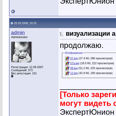
ЭкспертЮнион
20.03.2008, 10:32
admin
визуализации 
Administrator
продолжаю.
Изображения
07.jpg
(27.4 Кб, 286 просмотров)
07a.jpg
(18.5 Кб, 222 просмотров)
Регистрация: 12.09.2007
08.jpg
(51.2 Кб, 225 просмотров)
Сообщений: 373
12.jpg
(42.9 Кб, 190 просмотров)
Вес репутации:
151
____________
[Только заре
могут видеть
ЭкспертЮнион