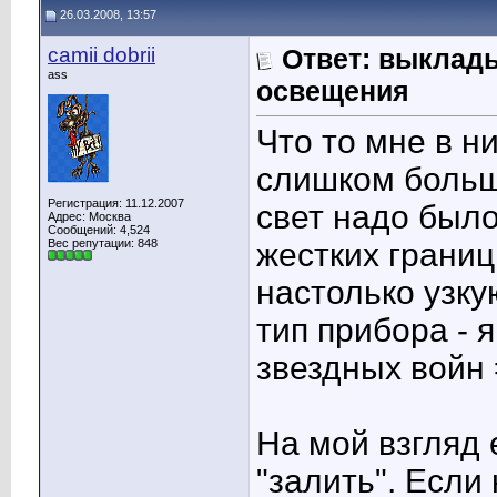
26.03.2008, 13:57
camii dobrii
Ответ: выклад
ass
освещения
Что то мне в н
слишком больш
Регистрация: 11.12.2007
свет надо было
Адрес: Москва
Сообщений: 4,524
Вес репутации:
848
жестких границ
настолько узку
тип прибора - 
звездных войн 
На мой взгляд 
"залить". Если