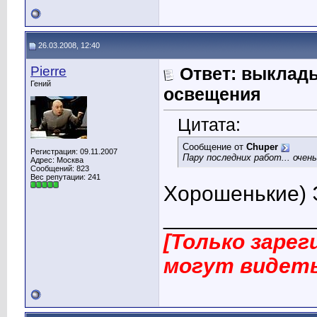
26.03.2008, 12:40
Pierre
Ответ: выклад
Гений
освещения
Цитата:
Сообщение от
Chuper
Регистрация: 09.11.2007
Пару последних работ... очен
Адрес: Москва
Сообщений: 823
Вес репутации:
241
Хорошенькие) Э
____________
[Только заре
могут видеть