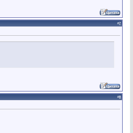
#
7
#
8