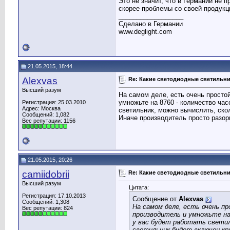
Это не значит, что в Германии не п
скорее проблемы со своей продукц
__________________
Сделано в Германии
www.deglight.com
21.05.2015, 18:44
Alexvas
Re: Какие светодиодные светильн
Высший разум
На самом деле, есть очень просто
умножьте на 8760 - количество час
Регистрация: 25.03.2010
Адрес: Москва
светильник, можно вычислить, ско
Сообщений: 1,082
Иначе производитель просто разор
Вес репутации:
1156
21.05.2015, 20:26
camiidobrii
Re: Какие светодиодные светильн
Высший разум
Цитата:
Регистрация: 17.10.2013
Сообщение от
Alexvas
Сообщений: 1,308
На самом деле, есть очень п
Вес репутации:
824
производитель и умножьте на 
у вас будет работать светил
светильник будет включен кр