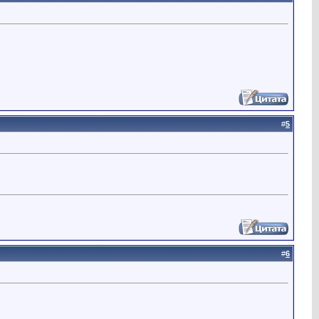
#
5
#
6