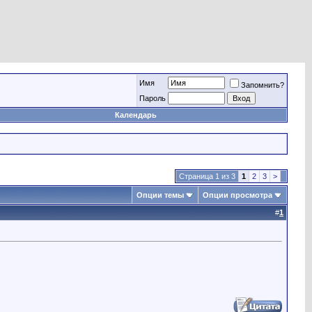
Имя
Запомнить?
Пароль
Календарь
Страница 1 из 3
1
2
3
>
Опции темы
Опции просмотра
#
1