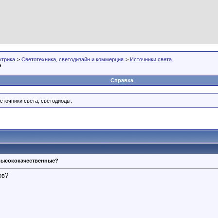
ктрика
>
Светотехника, светодизайн и коммерция
>
Источники света
?
Справка
сточники света, светодиоды.
высококачественные?
ов?