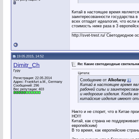
Китай в настоящее время являетс
заинтересованности государства в
всех отпадет идеалогия, что если 
стоимость ниже раза в 3 европейск
__________________
http://svet-trest.ru/ Светодиодное 
19.05.2015, 14:52
Dimitr_Ch
Re: Какие светодиодные светильн
Гуру
Цитата:
Регистрация: 22.05.2014
Сообщение от
Alkofaray
Адрес: Frankfurt a.M., Germany
Китай в настоящее время явл
Сообщений: 296
рабочей силы и заинтересов
Вес репутации:
403
и недорогие изделия. Когда же
китайские изделия имеют отл
Никто и не спорит, что в Китае про
НО!!!
Китай, как страна не поддерживает
европейским)
В то время, как европейские стра