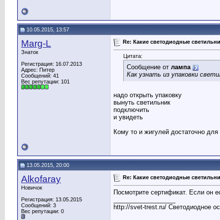
10.05.2015, 13:57
Marg-L
Re: Какие светодиодные светильн
Знаток
Цитата:
Регистрация: 16.07.2013
Сообщение от
лампа
Адрес: Питер
Как узнать из упаковки свети
Сообщений: 41
Вес репутации:
101
надо открыть упаковку
вынуть светильник
подключить
и увидеть
Кому то и жигулей достаточно для 
13.05.2015, 20:00
Alkofaray
Re: Какие светодиодные светильн
Новичок
Посмотрите сертификат. Если он ес
__________________
Регистрация: 13.05.2015
Сообщений: 3
http://svet-trest.ru/ Светодиодное 
Вес репутации:
0