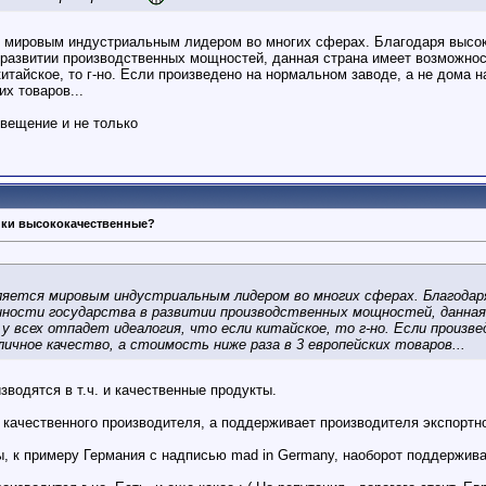
я мировым индустриальным лидером во многих сферах. Благодаря высок
 развитии производственных мощностей, данная страна имеет возможност
китайское, то г-но. Если произведено на нормальном заводе, а не дома н
их товаров...
освещение и не только
ики высококачественные?
яется мировым индустриальным лидером во многих сферах. Благодаря
анности государства в развитии производственных мощностей, данн
 у всех отпадет идеалогия, что если китайское, то г-но. Если произве
ичное качество, а стоимость ниже раза в 3 европейских товаров...
изводятся в т.ч. и качественные продукты.
 качественного производителя, а поддерживает производителя экспортног
ны, к примеру Германия с надписью mad in Germany, наоборот поддержива