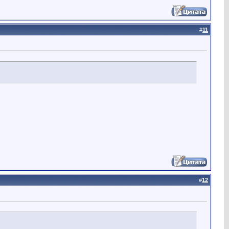
#
11
#
12