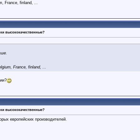
 France, finland, ...
ики высококачественные?
чше.
gium, France, finland, ...
ии?
ики высококачественные?
торых европейских производителей.