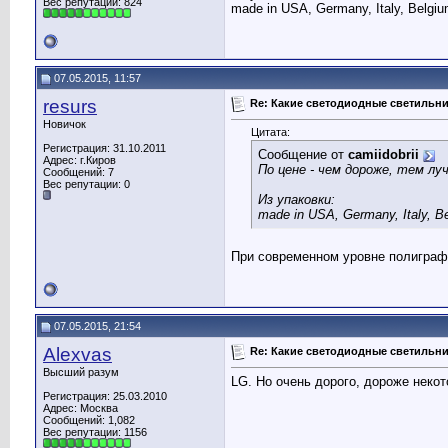
Вес репутации:
824
made in USA, Germany, Italy, Belgium,
07.05.2015, 11:57
resurs
Re: Какие светодиодные светильн
Новичок
Цитата:
Регистрация: 31.10.2011
Сообщение от
camiidobrii
Адрес: г.Киров
По цене - чем дороже, тем лу
Сообщений: 7
Вес репутации:
0
Из упаковки:
made in USA, Germany, Italy, Bel
При современном уровне полиграф
07.05.2015, 21:54
Alexvas
Re: Какие светодиодные светильн
Высший разум
LG. Но очень дорого, дороже неко
Регистрация: 25.03.2010
Адрес: Москва
Сообщений: 1,082
Вес репутации:
1156