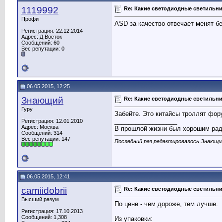
1119992
Re: Какие светодиодные светильн
Профи
ASD за качество отвечает менят без 
Регистрация: 22.12.2014
Адрес: Д Восток
Сообщений: 60
Вес репутации:
0
06.05.2015, 12:25
Знающий
Re: Какие светодиодные светильн
Гуру
Забейте. Это китайсы троллят фор
__________________
Регистрация: 12.01.2010
Адрес: Москва
В прошлой жизни был хорошим ра
Сообщений: 314
Вес репутации:
147
Последний раз редактировалось Знающий
06.05.2015, 12:41
camiidobrii
Re: Какие светодиодные светильн
Высший разум
По цене - чем дороже, тем лучше.
Регистрация: 17.10.2013
Сообщений: 1,308
Из упаковки: