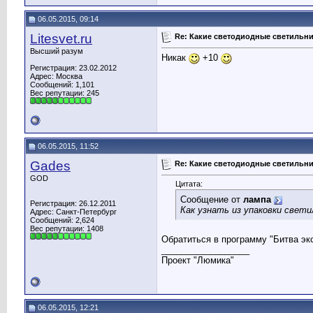
06.05.2015, 09:14
Litesvet.ru
Re: Какие светодиодные светильн
Высший разум
Никак
+10
Регистрация: 23.02.2012
Адрес: Москва
Сообщений: 1,101
Вес репутации:
245
06.05.2015, 11:52
Gades
Re: Какие светодиодные светильн
GOD
Цитата:
Сообщение от
лампа
Регистрация: 26.12.2011
Как узнать из упаковки свети
Адрес: Санкт-Петербург
Сообщений: 2,624
Вес репутации:
1408
Обратиться в программу "Битва эк
__________________
Проект "Люмика"
06.05.2015, 12:21