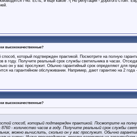
роизводится г-но. Есть, и еще какое :-( Но репутация - дорогого стоит. 
ией.
ики высококачественные?
й способ, который подтвержден практикой. Посмотрите на полную гарант
ов в году. Получите реальный срок службы светильника в часах. Отсюда 
лько он у вас прослужит. Обычно гарантийный срок определяют для пред
ится на гарантийном обслуживании. Например, дают гарантию на 2 года 
ики высококачественные?
ростой способ, который подтвержден практикой. Посмотрите на полн
8760 - количество часов в году. Получите реальный срок службы свети
ьник, можно вычислить, сколько он у вас прослужит. Обычно гарантий
углые сутки. Иначе производитель просто разорится на гарантийном о