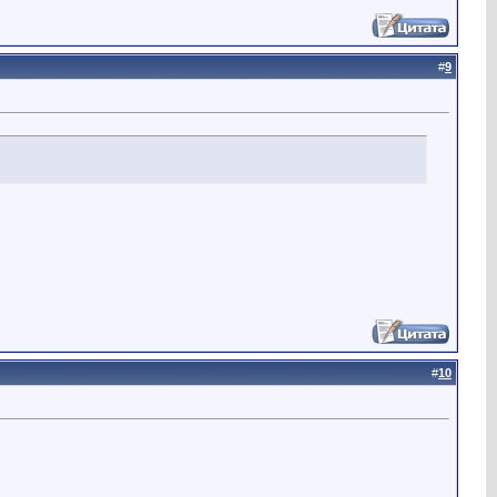
#
9
#
10