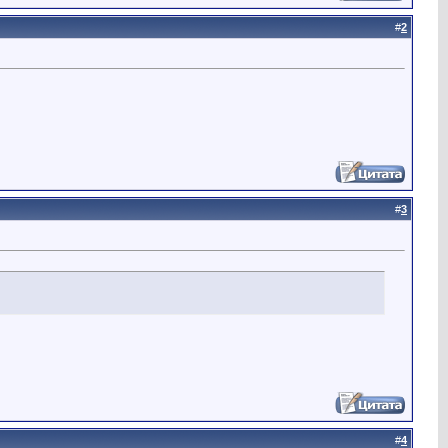
#
2
#
3
#
4