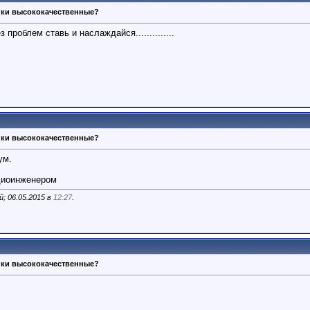
ики высококачественные?
проблем ставь и наслаждайся..............
ики высококачественные?
ум.
диоинженером
; 06.05.2015 в
12:27
.
ики высококачественные?