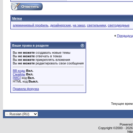
Метки
алюминиевый профиль
,
дизайнерские
,
на заказ
,
светильники
,
светодиодные
«
Предыдущ
Ваши права в разделе
Вы
не можете
создавать новые темы
Вы
не можете
отвечать в темах
Вы
не можете
прикреплять вложения
Вы
не можете
редактировать свои сообщения
BB коды
Вкл.
Смайлы
Вкл.
[IMG]
код
Вкл.
HTML код
Выкл.
Правила форума
Текущее врем
Powered b
Copyright ©2000 - 2026,
htt