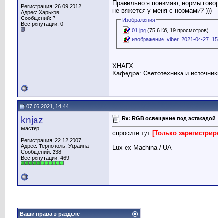
Правильно я понимаю, нормы говоря
Регистрация: 26.09.2012
не вяжется у меня с нормами? )))
Адрес: Харьков
Сообщений: 7
Изображения
Вес репутации:
0
01.jpg
(75.6 Кб, 19 просмотров)
изображение_viber_2021-04-27_15-
__________________
ХНАГХ
Кафедра: Светотехника и источник
07.06.2021, 14:44
knjaz
Re: RGB освещение под эстакадой
Мастер
спросите тут
[Только зарегистри
__________________
Регистрация: 22.12.2007
Адрес: Тернополь, Украина
Lux ex Machina / UA
Сообщений: 238
Вес репутации:
469
Ваши права в разделе