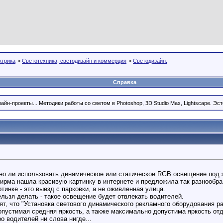
ктрика
>
Светотехника, светодизайн и коммерция
>
Светодизайн.
Справка
айн-проекты... Методики работы со светом в Photoshop, 3D Studio Max, Lightscape. Эс
но ли использовать динамическое или статическое RGB освещение под 
фирма нашла красивую картинку в интернете и предложила так разнообра
тинке - это выезд с парковки, а не оживленная улица.
ельзя делать - такое освещение будет отвлекать водителей.
т, что "Установка светового динамического рекламного оборудования ра
устимая средняя яркость, а также максимально допустима яркость отдел
о водителей ни слова нигде...