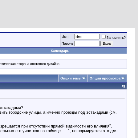
Имя
Запомнить?
Пароль
Календарь
тетическая сторона светового дизайна
Опции темы
Опции просмотра
#
1
эстакадами?
зить городские улицы, а именно проезды под эстакадами (см.
зрешается при отсутствии прямой видимости его влияния".
ьных его участков по таблице .....", но нормируется это для