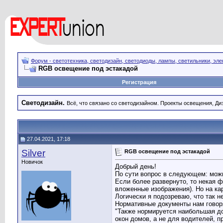
Форум - светотехника, светодизайн, светодиоды, лампы, светильники, эле
RGB освещение под эстакадой
Регистрация
Светодизайн.
Всё, что связано со светодизайном. Проекты освещения, Диз
27.04.2021, 17:18
Silver
RGB освещение под эстакадой
Новичок
Добрый день!
По сути вопрос в следующем: мож
Если более развернуто, то некая 
вложенные изображения). Но на кар
Логически я подозреваю, что так н
Нормативные документы нам говоря
"Также нормируется наибольшая доп
окон домов, а не для водителей, пр