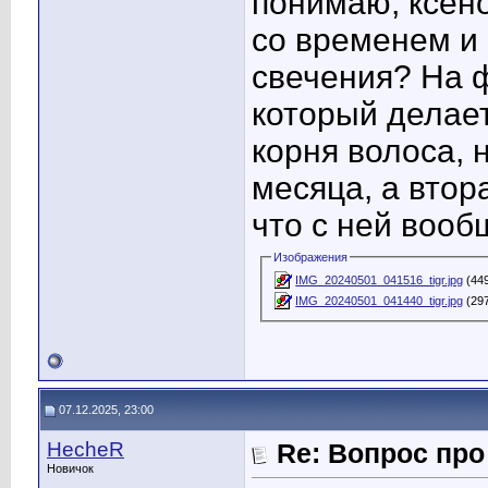
понимаю, ксен
со временем и 
свечения? На 
который делае
корня волоса, 
месяца, а втор
что с ней вооб
Изображения
IMG_20240501_041516_tigr.jpg
(449
IMG_20240501_041440_tigr.jpg
(297
07.12.2025, 23:00
HecheR
Re: Вопрос пр
Новичок