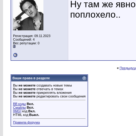
Ну там же явно
поплохело..
Регистрация: 09.11.2023
Сообщений: 4
Вес репутации:
0
«
Предыдущ
Ваши права в разделе
Вы
не можете
создавать новые темы
Вы
не можете
отвечать в темах
Вы
не можете
прикреплять вложения
Вы
не можете
редактировать свои сообщения
BB коды
Вкл.
Смайлы
Вкл.
[IMG]
код
Вкл.
HTML код
Выкл.
Правила форума