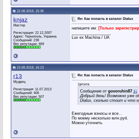
22.08.2018, 15:36
knjaz
Re: Как попасть в каталог Dialux
Мастер
напишите им:
[Только зарегистри
__________________
Регистрация: 22.12.2007
Адрес: Тернополь, Украина
Lux ex Machina / UA
Сообщений: 238
Вес репутации:
469
23.08.2018, 16:13
r13
Re: Как попасть в каталог Dialux
Мудрец
Цитата:
Регистрация: 11.07.2013
Сообщение от
govoruhin87
Сообщений: 406
Добрый день! Возможно уже о
Вес репутации:
507
Dialux, сколько стоит и что 
Ежегодные взносы и все...
По моему несколько млн.руб.
Можно уточнить