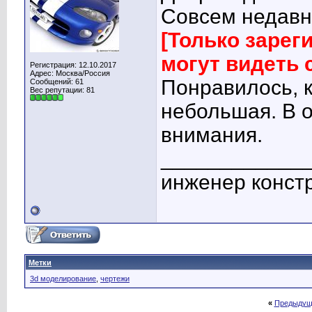
Совсем недавн
[Только заре
могут видеть
Регистрация: 12.10.2017
Адрес: Москва/Россия
Понравилось, к
Сообщений: 61
Вес репутации:
81
небольшая. В 
внимания.
____________
инженер конст
Метки
3d моделирование
,
чертежи
«
Предыдущ