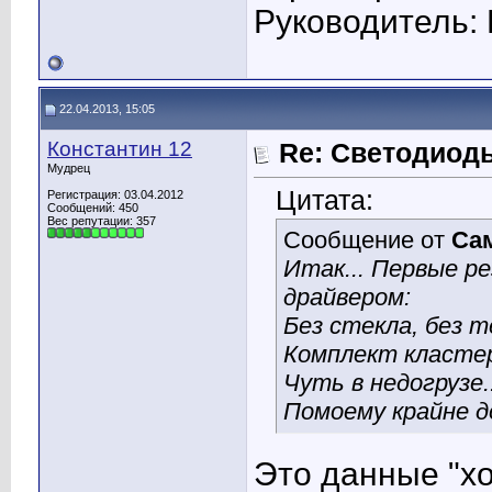
Руководитель: 
22.04.2013, 15:05
Константин 12
Re: Светодиоды
Мудрец
Цитата:
Регистрация: 03.04.2012
Сообщений: 450
Вес репутации:
357
Сообщение от
Са
Итак... Первые р
драйвером:
Без стекла, без 
Комплект класте
Чуть в недогрузе..
Помоему крайне д
Это данные "хо