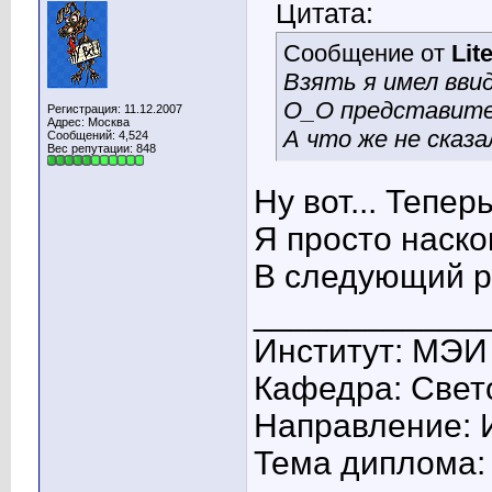
Цитата:
Сообщение от
Lit
Взять я имел вви
О_О представите
Регистрация: 11.12.2007
Адрес: Москва
А что же не сказ
Сообщений: 4,524
Вес репутации:
848
Ну вот... Тепер
Я просто наско
В следующий ра
____________
Институт: МЭИ
Кафедра: Свето
Направление: 
Тема диплома: