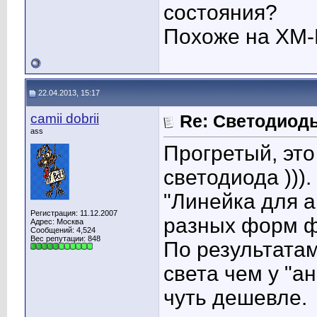
состояния?
Похоже на XM-
22.04.2013, 15:17
camii dobrii
Re: Светодиоды
ass
Прогретый, это
светодиода ))).
"Линейка для а
Регистрация: 11.12.2007
разных форм ф
Адрес: Москва
Сообщений: 4,524
Вес репутации:
848
По результата
света чем у "а
чуть дешевле.