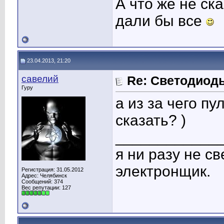
А что же не ск
дали бы все
23.04.2013, 21:20
савелий
Re: Светодиоды
Гуру
а из за чего п
сказать? )
____________
я ни разу не с
электронщик.
Регистрация: 31.05.2012
Адрес: Челябинск
Сообщений: 374
Вес репутации:
127