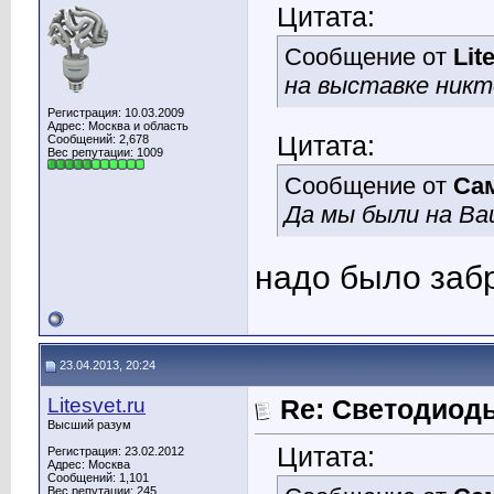
Цитата:
Сообщение от
Lit
на выставке никт
Регистрация: 10.03.2009
Адрес: Москва и область
Цитата:
Сообщений: 2,678
Вес репутации:
1009
Сообщение от
Са
Да мы были на Ва
надо было заб
23.04.2013, 20:24
Litesvet.ru
Re: Светодиоды
Высший разум
Цитата:
Регистрация: 23.02.2012
Адрес: Москва
Сообщений: 1,101
Вес репутации:
245