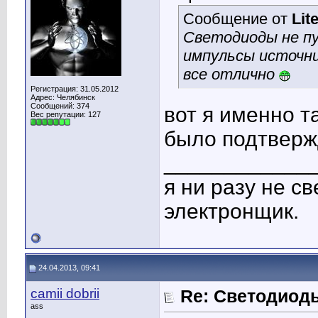
Сообщение от
Lit
Светодиоды не п
импульсы источн
все отлично
Регистрация: 31.05.2012
Адрес: Челябинск
Сообщений: 374
вот я именно т
Вес репутации:
127
было подтверж
____________
я ни разу не с
электронщик.
24.04.2013, 09:41
camii dobrii
Re: Светодиоды
ass