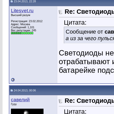
23.04.2013, 22:28
Litesvet.ru
Re: Светодиоды
Высший разум
Цитата:
Регистрация: 23.02.2012
Адрес: Москва
Сообщений: 1,101
Сообщение от
са
Вес репутации:
245
а из за чего пул
Светодиоды не 
отрабатывают 
батарейке подс
24.04.2013, 00:06
савелий
Re: Светодиоды
Гуру
Цитата: