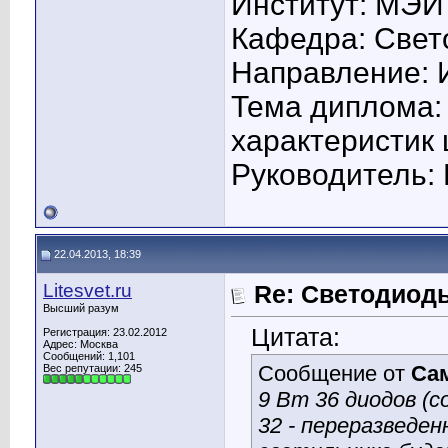
Институт: МЭИ
Кафедра: Свето
Направление: 
Тема диплома:
характеристик
Руководитель: 
22.04.2013, 18:39
Litesvet.ru
Re: Светодиоды
Высший разум
Цитата:
Регистрация: 23.02.2012
Адрес: Москва
Сообщений: 1,101
Сообщение от
Са
Вес репутации:
245
9 Вт 36 диодов (с
32 - переразведен