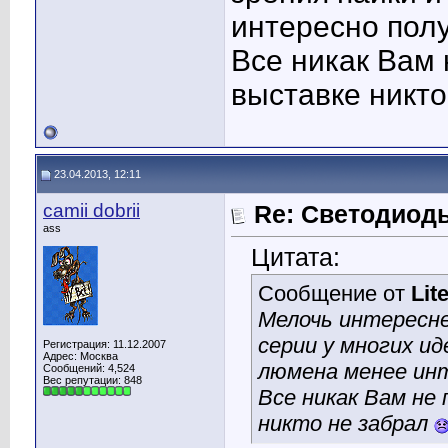
интересно полу
Все никак Вам 
выставке никт
23.04.2013, 12:11
camii dobrii
Re: Светодиоды
ass
Цитата:
Сообщение от
Lit
Мелочь интереснее
серии у многих ид
Регистрация: 11.12.2007
Адрес: Москва
люмена менее инт
Сообщений: 4,524
Вес репутации:
848
Все никак Вам не 
никто не забрал