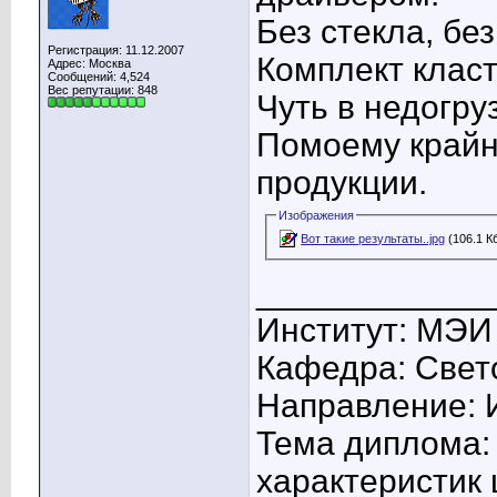
Без стекла, бе
Регистрация: 11.12.2007
Комплект клас
Адрес: Москва
Сообщений: 4,524
Вес репутации:
848
Чуть в недогруз
Помоему крайн
продукции.
Изображения
Вот такие результаты..jpg
(106.1 К
____________
Институт: МЭИ
Кафедра: Свето
Направление: 
Тема диплома:
характеристик