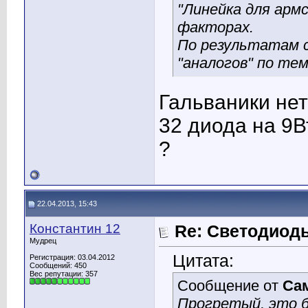
"Линейка для арм
факторах.
По результатам с
"аналогов" по те
Гальваники нет
32 диода на 9В
?
22.04.2013, 15:43
Константин 12
Re: Светодиоды
Мудрец
Цитата:
Регистрация: 03.04.2012
Сообщений: 450
Вес репутации:
357
Сообщение от
Са
Прогретый, это б