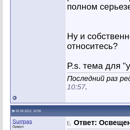
полном серьез
Ну и собственн
относитесь?
P.s. тема для 
Последний раз ред
10:57
.
05.09.2012, 10:56
Surrpas
Ответ: Освеще
Оракул