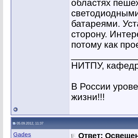
областях пеше
светодиодными
батареями. Уст
сторону. Интер
потому как про
____________
НИТПУ, кафедр
В России уров
жизни!!!
05.09.2012, 11:37
Gades
Ответ: Освеще