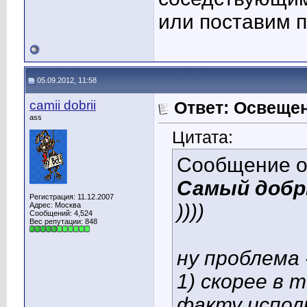
или поставим 
05.09.2012, 11:58
camii dobrii
Ответ: Освеще
ass
Цитата:
Сообщение 
Самый доб
Регистрация: 11.12.2007
))))
Адрес: Москва
Сообщений: 4,524
Вес репутации:
848
ну проблема 
1) скорее в 
факту испол