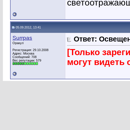
светоотражающ
05.09.2012, 13:41
Surrpas
Ответ: Освеще
Оракул
[Только заре
Регистрация: 29.10.2008
Адрес: Москва
Сообщений: 708
могут видеть
Вес репутации:
579