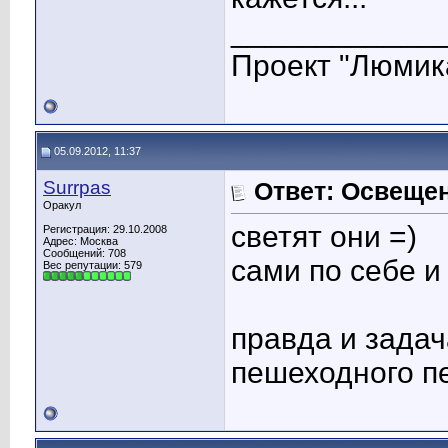
____________
Проект "Люмик
05.09.2012, 11:37
Surrpas
Ответ: Освеще
Оракул
светят они =)
Регистрация: 29.10.2008
Адрес: Москва
Сообщений: 708
сами по себе и
Вес репутации:
579
правда и задач
пешеходного п