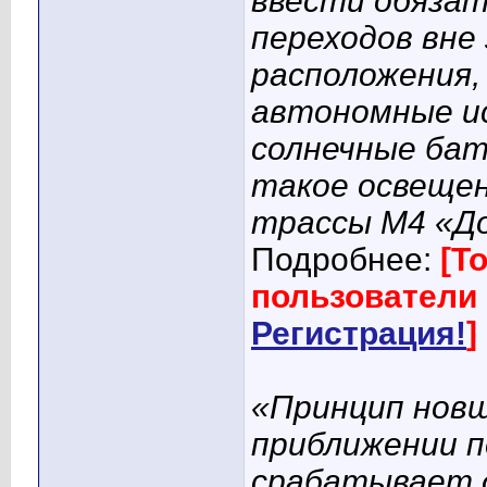
ввести обязат
переходов вне
расположения,
автономные и
солнечные бат
такое освещен
трассы М4 «До
Подробнее:
[Т
пользователи 
Регистрация!
]
«Принцип новш
приближении п
срабатывает д