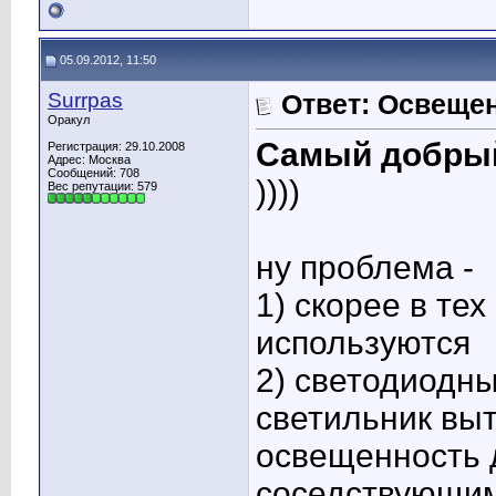
05.09.2012, 11:50
Surrpas
Ответ: Освеще
Оракул
Самый добры
Регистрация: 29.10.2008
Адрес: Москва
Сообщений: 708
))))
Вес репутации:
579
ну проблема -
1) скорее в те
используются
2) светодиодн
светильник выт
освещенность 
соседствующим