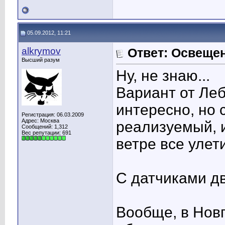
05.09.2012, 11:21
alkrymov
Ответ: Освеще
Высший разум
Ну, не знаю...
Вариант от Леб
интересно, но 
Регистрация: 06.03.2009
Адрес: Москва
реализуемый, 
Сообщений: 1,312
Вес репутации:
691
ветре все улет
С датчиками дв
Вообще, в Нов