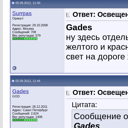
05.09.2012, 11:40
Surrpas
Ответ: Освеще
Оракул
Gades
Регистрация: 29.10.2008
Адрес: Москва
Сообщений: 708
ну здесь отдел
Вес репутации:
579
желтого и крас
свет на дороге
05.09.2012, 11:44
Gades
Ответ: Освеще
GOD
Цитата:
Регистрация: 26.12.2011
Адрес: Санкт-Петербург
Сообщение 
Сообщений: 2,624
Вес репутации:
1408
Gades