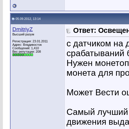
05.09.2012, 13:14
DmitriyZ
Ответ: Освеще
Высший разум
с датчиком на
Регистрация: 23.01.2011
Адрес: Владивосток
Сообщений: 1,410
срабатываний б
Вес репутации:
208
Нужен монетоп
монета для про
Может Вести о
Самый лучший 
движения выда