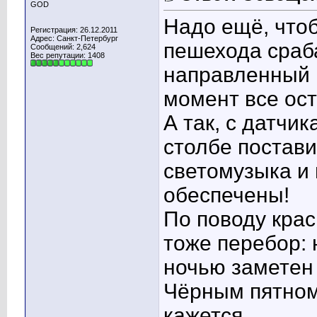
GOD
Надо ещё, что
Регистрация: 26.12.2011
Адрес: Санкт-Петербург
пешехода сраб
Сообщений: 2,624
Вес репутации:
1408
направленный в
момент все ос
А так, с датчик
столбе постави
светомузыка и
обеспечены!
По поводу крас
тоже перебор: 
ночью заметен 
Чёрным пятном
кажется...