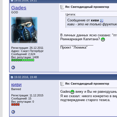
19.02.2016, 19:21
Gades
Re: Светодиодный прожектор
GOD
Цитата:
Сообщение от
киви
киви - это не только фруктик
В личных данных ясно сказано: "пт
Реинкарнация Капитана?
__________________
Проект "Люмика"
Регистрация: 26.12.2011
Адрес: Санкт-Петербург
Сообщений: 2,624
Вес репутации:
1408
19.02.2016, 19:48
киви
Re: Светодиодный прожектор
Banned
Gades
вижу и Вы не равнодушны
Регистрация: 11.12.2015
Я же сказал: никого конкретно в в
Сообщений: 15
подтверждение старого тезиса.
Вес репутации:
0