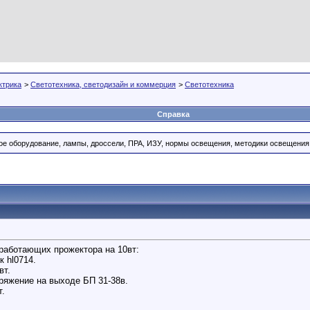
ктрика
>
Светотехника, светодизайн и коммерция
>
Светотехника
Справка
ое оборудование, лампы, дроссели, ПРА, ИЗУ, нормы освещения, методики освещения
еработающих прожектора на 10вт:
к hl0714.
вт.
ряжение на выходе БП 31-38в.
т.