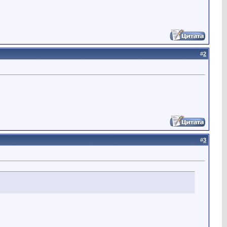
#
2
#
3