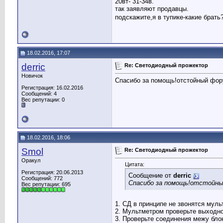
20вт- 31-34в.
так заявляют продавцы.
подскажите,я в тупике-какие брать
18.02.2016, 17:07
derric
Re: Светодиодный прожектор
Новичок
Спасибо за помощь!отстойный форум
Регистрация: 16.02.2016
Сообщений: 4
Вес репутации:
0
18.02.2016, 18:06
Smol
Re: Светодиодный прожектор
Оракул
Цитата:
Регистрация: 20.06.2013
Сообщение от
derric
Сообщений: 772
Спасибо за помощь!отстойный
Вес репутации:
695
1. СД в принципе не звонятся муль
2. Мультметром проверьте выходной
3. Проверьте соединения межу бло