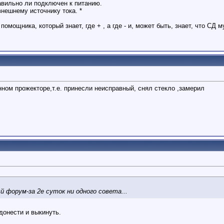
авильно ли подключен к питанию.
внешнему источнику тока. *
 помощника, который знает, где + , а где - и, может быть, знает, что СД
ном прожекторе,т.е. принесли неисправный, снял стекло ,замерил
 форум-за 2е суток ни одного совета...
донести и выкинуть.