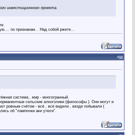
ого инвестиционного проекта.
те.
... по признакам... Над собой ржете...
#
10
атёжная система , мир - многогранный.
 перманентные сельские алкоголики (философы ). Они могут и
ают ровным счётом - всё , всё видели , везде побывали (
лись об "лампочки аки утюги".