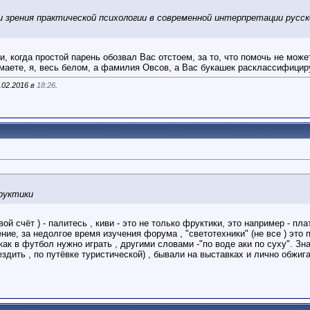
 зрения практической психологии в современной интерпретации русск
и, когда простой парень обозвал Вас отстоем, за то, что помочь не може
аете, я, весь белом, а фамилия Овсов, а Вас букашек расклассифицирую.
.02.2016 в
18:26
.
руктики
ой счёт ) - палитесь , киви - это не только фруктики, это например - пл
ие, за недолгое время изучения форума , "светотехники" (не все ) это
как в футбол нужно играть , другими словами -"по воде аки по суху". Зн
здить , по путёвке туристической) , бывали на выставках и лично обжига