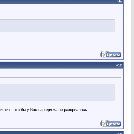
#
11
#
12
истит , что-бы у Вас парадигма не разорвалась.