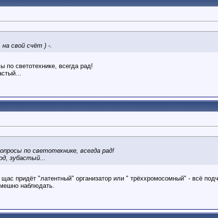
на свой счёт ) -.
ы по светотехнике, всегда рад!
стый...
опросы по светотехнике, всегда рад!
д, зубастый...
? щас придёт "латентный" организатор или " трёххромосомный" - всё подч
 смешно наблюдать.