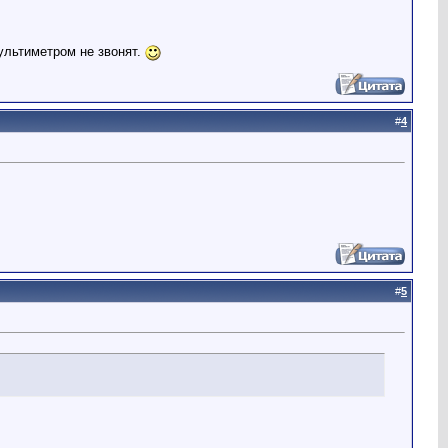
 мультиметром не звонят.
#
4
#
5