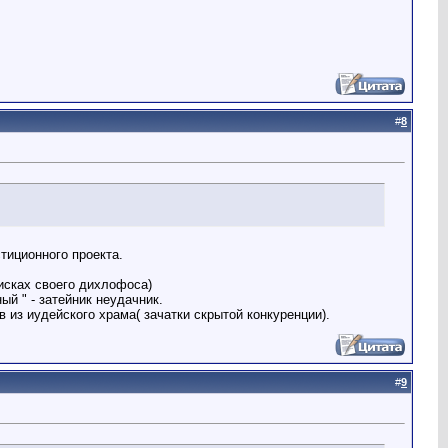
#
8
тиционного проекта.
оисках своего дихлофоса)
ый " - затейник неудачник.
в из иудейского храма( зачатки скрытой конкуренции).
#
9