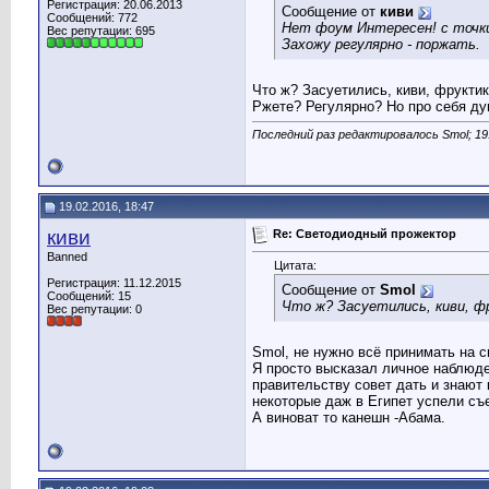
Регистрация: 20.06.2013
Сообщение от
киви
Сообщений: 772
Нет фоум Интересен! с точки
Вес репутации:
695
Захожу регулярно - поржать.
Что ж? Засуетились, киви, фруктик
Ржете? Регулярно? Но про себя дум
Последний раз редактировалось Smol; 19
19.02.2016, 18:47
киви
Re: Светодиодный прожектор
Banned
Цитата:
Регистрация: 11.12.2015
Сообщение от
Smol
Сообщений: 15
Что ж? Засуетились, киви, ф
Вес репутации:
0
Smol, не нужно всё принимать на св
Я просто высказал личное наблюден
правительству совет дать и знают 
некоторые даж в Египет успели съе
А виноват то канешн -Абама.