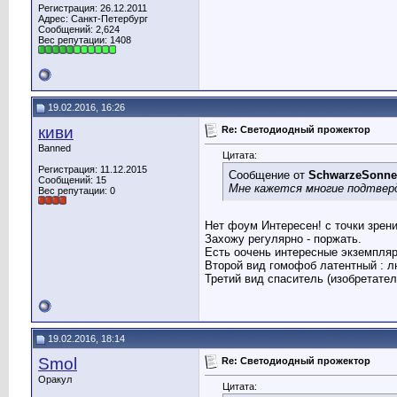
Регистрация: 26.12.2011
Адрес: Санкт-Петербург
Сообщений: 2,624
Вес репутации:
1408
19.02.2016, 16:26
киви
Re: Светодиодный прожектор
Banned
Цитата:
Регистрация: 11.12.2015
Сообщение от
SchwarzeSonne
Сообщений: 15
Мне кажется многие подтвер
Вес репутации:
0
Нет фоум Интересен! с точки зрени
Захожу регулярно - поржать.
Есть оочень интересные экземпляры
Второй вид гомофоб латентный : лю
Третий вид спаситель (изобретател
19.02.2016, 18:14
Smol
Re: Светодиодный прожектор
Оракул
Цитата: