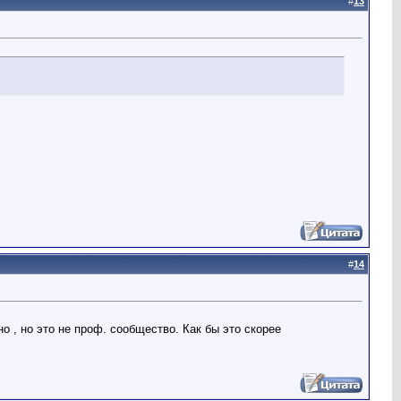
#
13
#
14
о , но это не проф. сообщество. Как бы это скорее