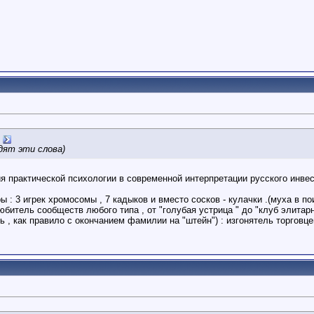
дят эти слова)
я практической психологии в современной интерпретации русского инвес
 : 3 игрек хромосомы , 7 кадыков и вместо сосков - кулачки .(муха в п
битель сообществ любого типа , от "голубая устрица " до "клуб элитарн
ь , как правило с окончанием фамилии на "штейн") : изгонятель торговце