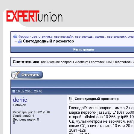
Форум - светотехника, светодизайн, светодиоды, лампы, светильники, эле
Светодиодный прожектор
Регистрация
Светотехника
Технические вопросы и аспекты светотехники. Осветительн
16.02.2016, 20:40
derric
Светодиодный прожектор
Новичок
Господа!У меня вопрос - имею 2 н
марка первого- jazzway 1*10вт 6500
Регистрация: 16.02.2016
Сообщений: 4
второй -uflsled-cob-10-865-gr-ip65 10
Вес репутации:
0
СД мультиметром не звонятся, нап
какие СД в них ставить 10 или 20 в
10вт -12в