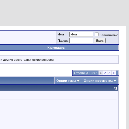
Имя
Запомнить?
Пароль
Календарь
 и другие светотехнические вопросы
Страница 1 из 3
1
2
3
>
Опции темы
Опции просмотра
#
1