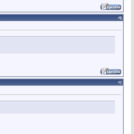
#
6
#
7