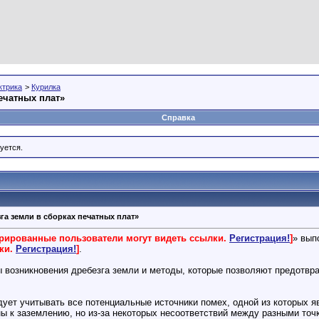
ктрика
>
Курилка
ечатных плат»
Справка
уется.
га земли в сборках печатных плат»
трированные пользователи могут видеть ссылки.
Регистрация!
]
» вып
лки.
Регистрация!
]
.
 возникновения дребезга земли и методы, которые позволяют предотвра
дует учитывать все потенциальные источники помех, одной из которых я
 к заземлению, но из-за некоторых несоответствий между разными точк