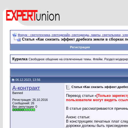
Форум - светотехника, светодизайн, светодиоды, лампы, светильники, эле
Статья «Как снизить эффект дребезга земли в сборках п
Регистрация
Курилка
Свободное общение на отвлеченные темы. Флейм. Раздел модерир
06.12.2023, 13:56
А-контракт
Статья «Как снизить эффект дребез
Banned
Перевод статьи «
[Только зарегис
пользователи могут видеть ссы
Регистрация: 26.10.2016
Сообщений: 26
Вес репутации:
0
В статье рассматриваются причины
Анонс статьи:
В конструкциях печатных плат сле
дорожки должны быть присоединены