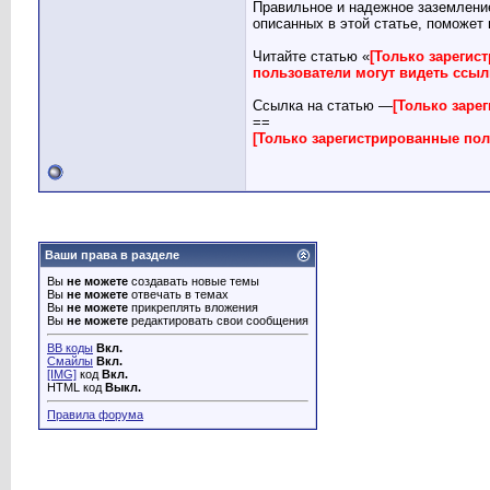
Правильное и надежное заземлени
описанных в этой статье, поможет
Читайте статью «
[Только зарегис
пользователи могут видеть ссы
Ссылка на статью —
[Только заре
==
[Только зарегистрированные пол
Ваши права в разделе
Вы
не можете
создавать новые темы
Вы
не можете
отвечать в темах
Вы
не можете
прикреплять вложения
Вы
не можете
редактировать свои сообщения
BB коды
Вкл.
Смайлы
Вкл.
[IMG]
код
Вкл.
HTML код
Выкл.
Правила форума