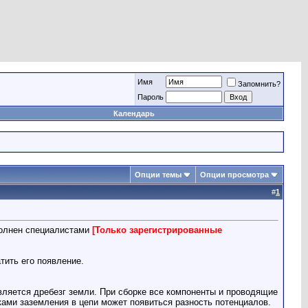
Имя
Запомнить?
Пароль
Календарь
Опции темы
Опции просмотра
#
1
олнен специалистами
[Только зарегистрированные
тить его появление.
вляется дребезг земли. При сборке все компоненты и проводящие
ами заземления в цепи может появиться разность потенциалов.