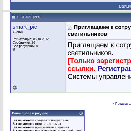
Предыд
06.10.2021, 09:45
smart_pic
Приглащаем к сотр
Ученик
светильников
Регистрация: 05.10.2012
Сообщений: 26
Приглащаем к сотр
Вес репутации:
0
светильников.
[Только зарегист
ссылки.
Регистра
Системы управлен
«
Предыдущ
Ваши права в разделе
Вы
не можете
создавать новые темы
Вы
не можете
отвечать в темах
Вы
не можете
прикреплять вложения
Вы
не можете
редактировать свои сообщения