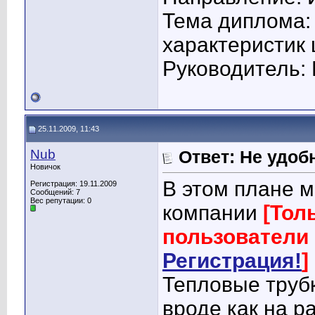
Тема диплома:
характеристик
Руководитель: 
25.11.2009, 11:43
Nub
Ответ: Не удоб
Новичок
В этом плане 
Регистрация: 19.11.2009
Сообщений: 7
Вес репутации:
0
компании
[Тол
пользователи 
Регистрация!
]
Тепловые труб
вроде как на р