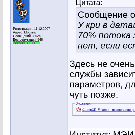
Цитата:
Сообщение 
У кри в дата
Регистрация: 11.12.2007
70% потока з
Адрес: Москва
Сообщений: 4,524
Вес репутации:
848
нет, если ес
Здесь не очень
службы зависит
параметров, д
чуть позже.
Вложения
XLampXR-E_lumen_maintenance.pd
____________
Институт: МЭИ