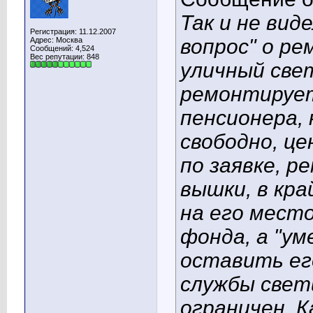
Так и не вид
Регистрация: 11.12.2007
вопрос" о р
Адрес: Москва
Сообщений: 4,524
Вес репутации:
848
уличный све
ремонтирует
пенсионера,
свободно, ц
по заявке, 
вышки, в кр
на его мест
фонда, а "у
оставить ег
службы свет
ограничен. 