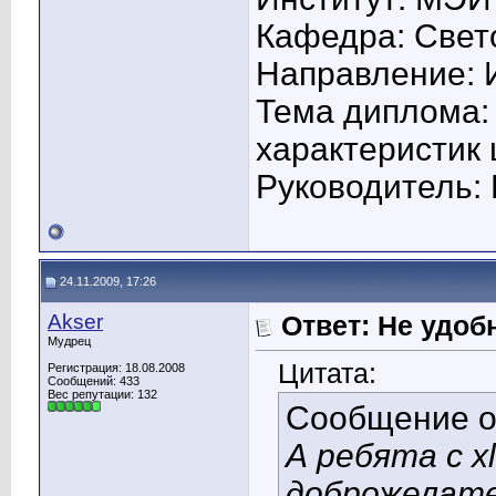
Кафедра: Свето
Направление: 
Тема диплома:
характеристик
Руководитель: 
24.11.2009, 17:26
Akser
Ответ: Не удоб
Мудрец
Цитата:
Регистрация: 18.08.2008
Сообщений: 433
Вес репутации:
132
Сообщение 
А ребята с xl
доброжелате