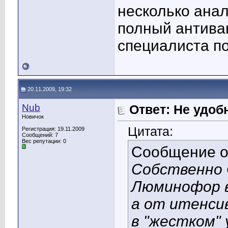
несколько анал
полный антива
специалиста п
20.11.2009, 19:32
Nub
Ответ: Не удоб
Новичок
Цитата:
Регистрация: 19.11.2009
Сообщений: 7
Вес репутации:
0
Сообщение 
Собственно 
Люминофор 
а от итенси
в "жестком" 