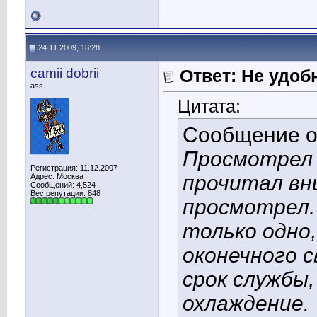
24.11.2009, 18:28
camii dobrii
Ответ: Не удоб
ass
Цитата:
Сообщение 
Просмотрел 
Регистрация: 11.12.2007
прочитал вн
Адрес: Москва
Сообщений: 4,524
Вес репутации:
848
просмотрел.
только одно
оконечного 
срок службы
охлаждение.