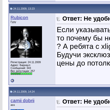
24.11.2009, 13:23
Rubicon
Ответ: Не удоб
Гуру
Если указывать
то почему бы н
? А ребята с x
Будучи эксклю
цены до потолк
Регистрация: 24.11.2009
Адрес: Барнаул
Сообщений: 343
Вес репутации:
257
24.11.2009, 14:24
camii dobrii
Ответ: Не удоб
ass