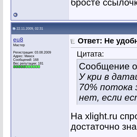
бросте ссылочк
22.11.2009, 02:31
eu8
Ответ: Не удоб
Мастер
Цитата:
Регистрация: 03.08.2009
Адрес: Минск
Сообщений: 168
Сообщение 
Вес репутации:
181
У кри в дата
70% потока з
нет, если ес
На xlight.ru с
достаточно зна