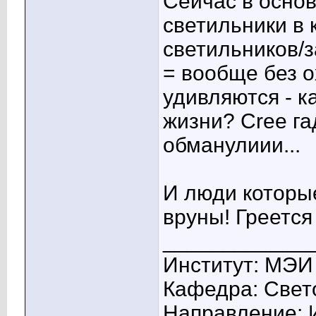
Сейчас в основ
светильники в 
светильников/з
= вообще без о
удивляются - ка
жизни? Cree г
обманулиии...
И люди которые
вруны! Греется
____________
Институт: МЭИ
Кафедра: Свето
Направление: 